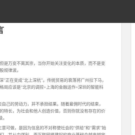
言
但是万变不离其宗，当你开始关注变化的本质，而不是变
股规律波。
深”正在变成“北上深杭”。传统贸易的衰落将广州拉下马，
格局应该是“北京的调控+上海的金融运作+深圳的智能科
卖自己的劳动力，并不承担结果。随着雇佣时代的结束，
的特长，为社会和他人创造价值，否则你就没有存在的价
级。
意可做，是因为信息的不对称使社会的“供给”和“需求”始
们，并从中谋利。而互联网搭建起的商业基础会越来越完