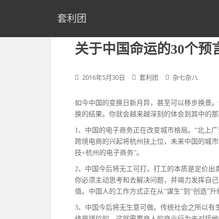
S
k
套利团
i
p
关于中国命运的30个预
t
o
m
2016年5月30日
套利团
杂七杂八
a
i
如今中国的变换日新月异，甚至可以移步换景。
n
换的结果。你就会越来越深刻的体会到其中的那
c
o
1、中国的电子商务正在改变城市格局。“北上广
n
跨境电商的兴起将杭州扶上位，未来中国的城市
t
技+杭州的电子商务”。
e
2、中国今后将无工可打。打工的本质是定价出
n
你必须主动思考和去解决问题，并竭力发挥自己
t
值。中国人的工作方式正在从“谋生”到“创造”升
3、中国今后将无生意可做。传统社会之所以有生
终是错位的，这就需要商人的商业行为去对接他