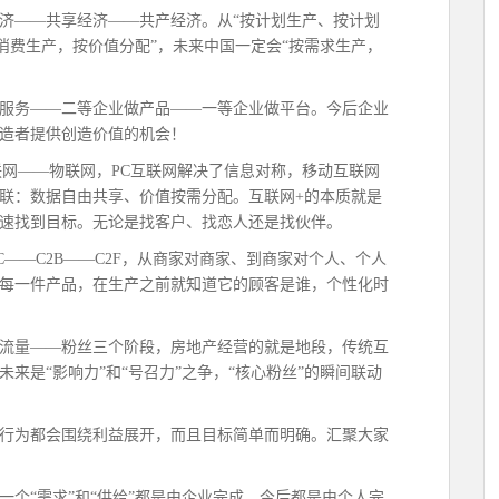
经济——共享经济——共产经济。从“按计划生产、按计划
按消费生产，按价值分配”，未来中国一定会“按需求生产，
做服务——二等企业做产品——一等企业做平台。今后企业
造者提供创造价值的机会！
联网——物联网，PC互联网解决了信息对称，移动互联网
联：数据自由共享、价值按需分配。互联网+的本质就是
速找到目标。无论是找客户、找恋人还是找伙伴。
2C——C2B——C2F，从商家对商家、到商家对个人、个人
每一件产品，在生产之前就知道它的顾客是谁，个性化时
—流量——粉丝三个阶段，房地产经营的就是地段，传统互
来是“影响力”和“号召力”之争，“核心粉丝”的瞬间联动
的行为都会围绕利益展开，而且目标简单而明确。汇聚大家
一个“需求”和“供给”都是由企业完成，今后都是由个人完