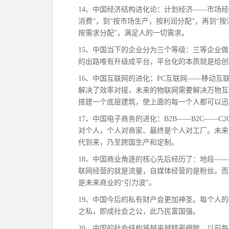
14、中国经济结构进化论：计划经济——市场
消费”，到“按市场生产，按利润分配”，再到“
按需求分配”，满足人的一切需求。
15、中国当下的企业分为三个等级：三等企业
的出路唯有升级成平台，平台化的本质就是给创
16、中国互联网的进化：PC互联网——移动互
解决了效率对接，未来的物联网需要解决万物互
搭建一个底层建筑，使上面的每一个人都可以迅
17、中国电子商务的进化：B2B——B2C——C
对个人，个人对商家、最终是个人对工厂。未来
代到来，乃至跨国生产和定制。
18、中国商业角逐的核心先后经历了：地段—
联网经营的就是流量，自媒体经营的是粉丝。而未
是未来商业的“引力波”。
19、中国今后的私有财产会更加神圣。每个人
之私，即成社会之公，此乃民富国强。
20、中国的社会结构将越来越精密细致。以前每