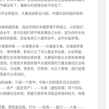
节都没有了，赚差价的逻辑也就不存在了。
直的平台将诞生。大量自由职业兴起。中国社会的组织结构
作越来越完善。因此传统的木桶原理不再成立，以前我们
合水平，是今后我们将不断延展自己长处，因为你的长处
发挥到极致，就会有其它人跟你协作，这叫长板原理。
价值提供者——价值整合者——价值放大者。价值提供者
生、律师等等，影响力大了可以靠名声创富，比如明星、
配置社会资源间接创造财富，主要指的是企业家和各种组
流动。价值放大者是依靠平台或财富的力量去撬动企业和
马云、马化腾、李彦宏、巴菲特、孙正义等等，他们促使
而是可以流动的。
拟和抽象，只是一个数字。中国人的财富形式先后经历
——房产（固定资产）——估值（虚拟财富）四个阶段。
以随便花这些钱，而是代表你有支配这些钱的权力，财富
重要，那就是信用。行为——信用——能力——人格——