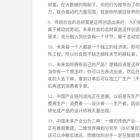
财富。在大数据的帮助下，你的行为推导出了你
力，联合撬动的力量范围，就是你所掌控世界的
9、传统社会的总财富是这样创造出来的：人们
属于被动式劳动。未来社会的总财富是这样创造
需求，充分融入到社会每一个环节，属于主动式
10、未来每一个人都是一个独立的经济体。即
性工程，所以社会既不缺乏细枝末节的耕耘者，
11、未来如何拥有自己的产品？逻辑应该是这
当你有一个想法时，你可以先表达出来，然后在
欢的人去下单，拿到订单后可以找工厂生产（不
后再送到消费者手里。
12、中国产业链的流向正在逆袭。以前是先生
费再生产：消费者——设计者——生产者。因此
转化成产品的设计师将大量出现。
13、中国未来产业分为三种：一维的传统产业
正在推倒重建，二维世界被划分完毕（BAT掌
店可以冲散实体店，而微信的对手一定在智能领