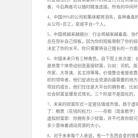
善，今后两者可以随时精准连接。所有的中间环
4、中国99%的公司和集体都将消失，各种垂
从公司+员工，变成平台+个人。
5、中国将越来越细分：行业将越来越垂直、协
总在弥补自己短板，因为你的短板限制了你的综
决定了你的水平。你只需要将自己擅长的一方面
6、中国未来只有三种角色，自下而上依次是：
是依靠个体劳动创造直接财富，比如：司机、医
作家、大导演、名主持等等。价值整合者是依靠
织的领导者，他们促进社会资源向最需要的地方
项目的成长，他们往往是大平台的拥有者，比如
社会财富呈爆发式增长。三个阶层不是固化的，
7、未来的财富形式一定是估值或市值，趋于虚
了：粮票（花钱的权力）——存款（现金数字）
虚拟财富即：你拥有多少财富，并不代表你就可
多少意味着调动资源的大小。
8、对于未来每个人来说，有一个东西会变的很