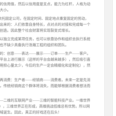
的信用值，然后以信用度是支点，能力为杠杆，人格为动
大小。
依托固定公司，在固定时间、固定地点重复固定的劳动，
出来的：人们依靠自身特长，点对点的对接和完成每一个
创造。因此整个社会财富将实现裂变式增长。
可以独立完成某项任务，也可以依靠协作和组织去执行系统
也不缺少具备执行浩瀚工程的组织和团队。
样的：创意——表达——展示——订单——生产——客户。
平台上进行展示（这样的平台会越来越多），然后吸引喜
用担心量太少，今后的生产一定会精细化和定制化），然
产再消费：生产者——经销商——消费者。未来一定是先消
，传统经销商这个群体将消失，而能够根据消费者想法而
——二维的互联网产业——三维的智能科技产业。一维世界
控），三维世界正在形成，高维挑战低维总有优势。所以网
域诞生。因此，真正的好戏还在后头！