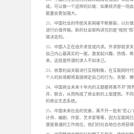
成，可以做一个这样的比喻：如果经济是一场血
能量会更加强大。
21、中国社会的传统关系网被不断撕裂，以价
进行价值传输。新的社会架构讲究的是“规则”而
值决定的。
22、中国人正在由外求变成内求。外求即就求
自己内心最真实的一面，激发起兴趣、热情、希
来，这就是所谓的求人不如求己。
23、依靠利益关联进行互相制衡，在互联网时
个人的处境都将直接绑定自己的行为，贪婪、懒
24、中国商业未来十年内的主题都将离不开“跨
并、联合，从而构成了商业新的上层建筑。不同
的商业生态系统。
25、中国未来社会的完善，离不开一批有“匠心
计师、编剧、作家、艺术家等等，因为互联网已
便是普通的工作岗位，他们的社会地位也将获得