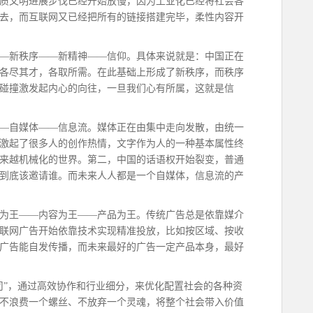
物质文明进展步伐已经开始放慢，因为工业化已经将社会各
去，而互联网又已经把所有的链接搭建完毕，柔性内容开
——新秩序——新精神——信仰。具体来说就是：中国正在
各尽其才，各取所需。在此基础上形成了新秩序，而秩序
碰撞激发起内心的向往，一旦我们心有所属，这就是信
——自媒体——信息流。媒体正在由集中走向发散，由统一
激起了很多人的创作热情，文字作为人的一种基本属性终
来越机械化的世界。第二，中国的话语权开始裂变，普通
到底该邀请谁。而未来人人都是一个自媒体，信息流的产
术为王——内容为王——产品为王。传统广告总是依靠媒介
联网广告开始依靠技术实现精准投放，比如按区域、按收
广告能自发传播，而未来最好的广告一定产品本身，最好
司”，通过高效协作和行业细分，来优化配置社会的各种资
不浪费一个螺丝、不放弃一个灵魂，将整个社会带入价值