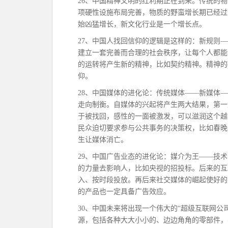
26、中国精神文明的红利期正在到来。传统的
项硬性设施布局完善，物质的野蛮增长期已经过
始凶猛增长，新文化行业是一个增长点。
27、中国人找回信仰的逻辑是这样的：新规则
建立一套完善而合理的社会秩序，让每个人都能
的运转将产生新的精神，比如契约精神。精神的
仰。
28、中国媒体的进化论：传统媒体——新媒体
走向制衡。自媒体的兴起将产生两大结果，第一
于被找回，感性的一面被激发，可以滋润这个越
民众迫切要求参与公共事务的决策权，比如春晚
生让媒体消亡。
29、中国广告业态的进化论：媒介为王——技
的力量去影响人，比如央视的招投标。后来的互
入、按时段投放。再后来社交媒体的崛起使好的
的产品也一定具备广告效应。
30、中国未来将出现一个伟大的“超级互联网公
源，包括各种大大小小的、边边角角的零部件，