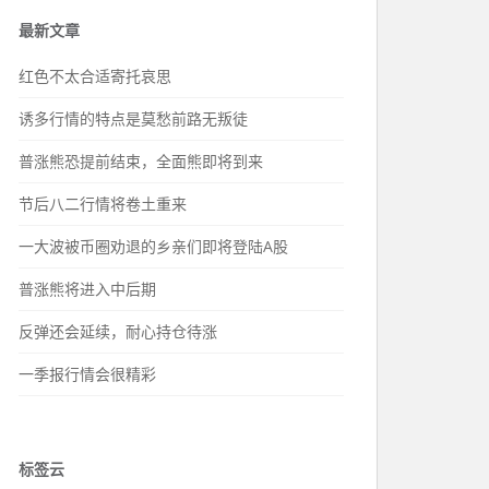
最新文章
红色不太合适寄托哀思
诱多行情的特点是莫愁前路无叛徒
普涨熊恐提前结束，全面熊即将到来
节后八二行情将卷土重来
一大波被币圈劝退的乡亲们即将登陆A股
普涨熊将进入中后期
反弹还会延续，耐心持仓待涨
一季报行情会很精彩
标签云