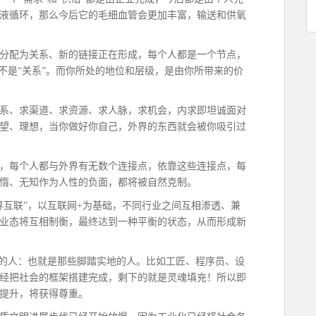
液循环，那么今后它的毛细血管会更加丰富，输送和供氧
值分配为关系、新的链接正在形成，每个人都是一个节点，
不是“关系”。而你所处的地位和层级，是由你所带来的价
关系、求渠道、求资源、求人脉，求机会，内求即坦诚面对
望、理想，当你做好你自己，外界的东西就会被你吸引过
代，每个人都与外界有无数个连接点，依靠这些连接点，每
惰、无知作为人性的负面，都将被自然克制。
界互联”，以互联网+为基础，不同行业之间互相渗透、兼
业态将互相制衡，最终达到一种平衡的状态，从而形成新
”的人：也就是那些脚踏实地的人。比如工匠、程序员、设
经把社会的框架搭建完成，剩下的就是灵魂填充！所以即
提升，将获得尊重。