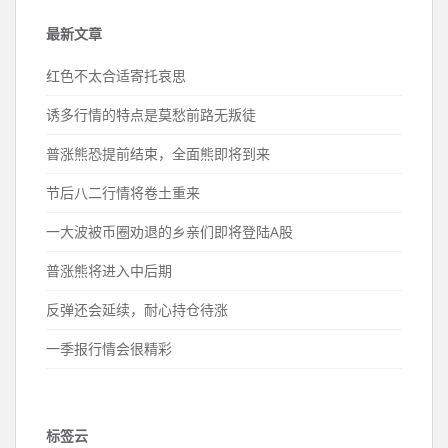
最新文章
红色不太合适寄托哀思
诱多行情的特点是莫愁前路无叛徒
普涨熊恐提前结束，全面熊即将到来
节后八二行情将卷土重来
一大波被币圈劝退的乡亲们即将登陆A股
普涨熊将进入中后期
反弹还会延续，耐心持仓待涨
一季报行情会很精彩
标签云