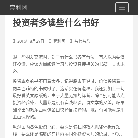
S
套利团
TOGGLE
k
i
投资者多读些什么书好
p
t
o
2016年8月29日
套利团
杂七杂八
m
a
跟一些朋友交流时，对于看什么书各有看法。有人以为要做
i
好投资，应该大量阅读学习与投资直接相关的书籍。其实未
n
必。
c
o
投资本身的书不用看太多，记得段永平说过，价值投资看一
n
两本巴菲特的书就够了。这话实在有道理，我还要加上一句
t
最好看英文原版的，由于大量无知的译者，除个别可能人点
e
投资经验外，大量都是没有实战经验，语文学的又差，结果
n
翻译出的的东西就像金山快译自动译的。哦，有可能就是用
t
金山快译的。
纵观国内各色投资书籍，要么是骗钱的教人抓涨停板作短
线，要么还是骗钱的东拼西凑国外投资大师的语录，也罢，