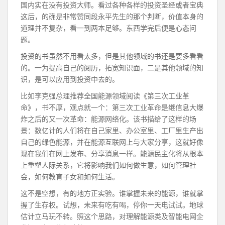
国内实在没有投资大师。看过各种各样的投资圣经或者宝典
这后，的确是非常赞同段永平先生的那个判断，价值本身的
道理并不复杂，看一到两本足够。东西学完后便是心态问
题。
投资的书虽然不用看太多，但是其他领域的书还是要多看看
的。一为提高自己的阅历，拓宽知识面，二是其他领域的知
识，是可以应用到投资中去的。
比如李克强总理推荐全国能源领域阅读《第三次工业革
命》，书不厚，观点就一个：第三次工业革命是继信息大爆
炸之后的又一次革命：能源网络化。该书描给了这样的场
景：数亿计的人们将在自己家里、办公室里、工厂里生产出
自己的绿色能源，并在能源互联网上与大家分享，这就好像
现在我们在网上发布、分享消息一样。能源民主化将从根本
上重塑人际关系，它将影响我们如何做生意，如何管理社
会，如何教育子女和如何生活。
这不是空想，有的地方正实验。谁掌握未来的能源，谁就掌
握了生存权。试想，未来有吃有喝，停你一天电试试。地球
估计立马玩不转。照这个思路，对理解能源类及智能电网企