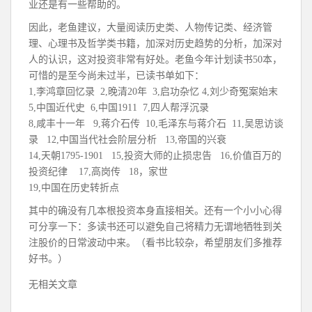
业还是有一些帮助的。
因此，老鱼建议，大量阅读历史类、人物传记类、经济管
理、心理书及哲学类书籍，加深对历史趋势的分析，加深对
人的认识，这对投资非常有好处。老鱼今年计划读书50本，
可惜的是至今尚未过半，已读书单如下：
1,李鸿章回忆录
2,晚清20年
3,启功杂忆 4,刘少奇冤案始末
5,中国近代史
6,中国1911
7,四人帮浮沉录
8,咸丰十一年
9,蒋介石传
10,毛泽东与蒋介石
11,吴思访谈
录
12,中国当代社会阶层分析
13,帝国的兴衰
14,天朝1795-1901
15,投资大师的止损忠告
16,价值百万的
投资纪律
17,高岗传
18，家世
19,中国在历史转折点
其中的确没有几本根投资本身直接相关。还有一个小小心得
可分享一下：多读书还可以避免自己将精力无谓地牺牲到关
注股价的日常波动中来。（看书比较杂，希望朋友们多推荐
好书。）
无相关文章