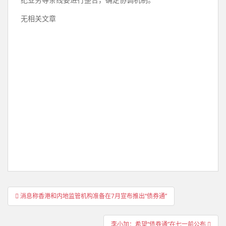
纪业务等条线要进行整合，确定协调机制。
无相关文章
文
消息称香港和内地监管机构准备在7月宣布推出“债券通”
章
导
李小加：希望“债券通”在七一前公布