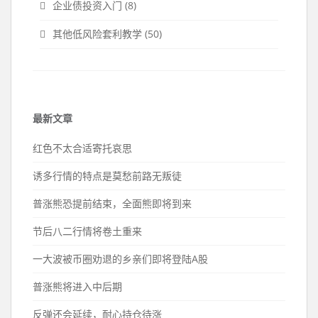
企业债投资入门
(8)
其他低风险套利教学
(50)
最新文章
红色不太合适寄托哀思
诱多行情的特点是莫愁前路无叛徒
普涨熊恐提前结束，全面熊即将到来
节后八二行情将卷土重来
一大波被币圈劝退的乡亲们即将登陆A股
普涨熊将进入中后期
反弹还会延续，耐心持仓待涨