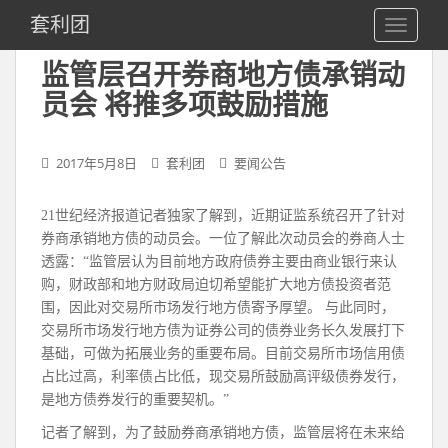
S
套利团
TOGGLE
k
i
监管层召开券商地方债承销动
p
员会 将推多项鼓励措施
t
o
m
2017年5月8日
套利团
要闻公告
a
i
n
21世纪经济报道记者独家了解到，近期证监系统召开了针对
c
券商承销地方债的动员会。一位了解此次动员会的券商人士
o
透露：“监管层认为目前地方政府债券主要由商业银行来认
n
购，财政部和地方财政局迫切希望能扩大地方债投资者范
t
围，因此对交易所市场发行地方债寄予厚望。 与此同时，
e
交易所市场发行地方债为证券公司的债券业务长久发展打下
n
基础，可做为拓展业务的重要布局。目前交易所市场信用债
t
占比过高，利率债占比低，现交易所鼓励高评级债券发行，
是地方债券发行的重要契机。”
记者了解到，为了鼓励券商承销地方债，监管层将在未来给