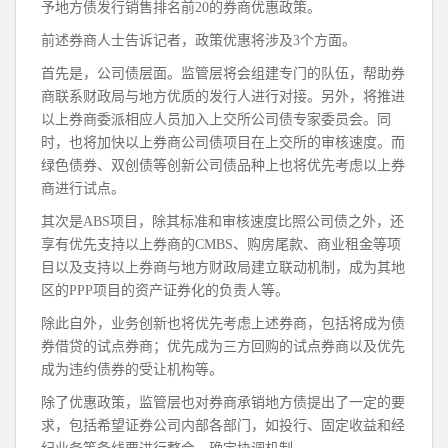
予地方债发行销售排名前20的券商优惠政策。
前述券商人士告诉记者，政策优惠将涉及3个方面。
首先是，公司债层面。监管层将会组建专门的队伍，帮助券
商联系财政局与地方优质的发行人进行对接。另外，将推进
以上券商委派相应人员加入上交所公司债专家委员会。同
时，也将加快以上券商公司债项目在上交所的审核速度。而
绿色债券、双创债等创新公司债品种上也将优先考虑以上券
商进行试点。
其次是ABS项目，除其标准和审核速度比照公司债之外，还
享有优先支持以上券商的CMBS、购房尾款、商业租金等项
目以及支持以上券商与地方财政局建立联动机制，成为其地
区的PPP项目的资产证券化的负责人等。
除此自外，业务创新也将优先考虑上述券商，包括将成为债
券借贷的试点券商；优先成为三方回购的试点券商以及优先
成为违约债券的受让机构等。
除了优惠政策，监管层也对券商承销地方债提出了一定的要
求，包括希望证券公司内部各部门，如投行、固定收益和经