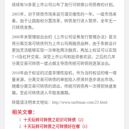
续续有50多家上市公司公布了发行可转换公司债券的计划。
2005年，对于转债市场来说可谓灾难性的一年。一级市场来
看，由于让路股权分置改革，转债发行进入暂停，全年无一
只转债发售。
2006年末管理层出台的《上市公司证券发行管理办法》首次
将分离交易可转债列为上市公司再融资品种，由于条款设计
更加灵活能够实现一次审批两次融资，再加上权证可以实现
T+0及杠杆交易，深受上市公司和投资者欢迎，之后的几年
分离交易可转债一度占据主导而传统可转债则逐渐淡出。
2010年由于权证的过度非理性投机，作为当时权证的唯一增
量来源，分离交易可转债的审批陷入停滞并逐步退出市场。
随着分离交易可转债的退出，传统可转债再一次得到快速发
展。至此可转债进入平稳发展期。
转载请注明本文地址：http://www.taolituan.com/23.html
相关文章：
十天玩转可转债之初识可转债（2）
十天玩转可转债之可转债好在哪（1）