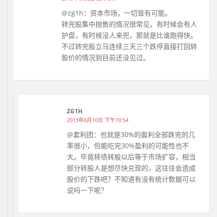
@zg1h：资本市场，一切皆有可能。
转完股集中抛售的情况很常见，有时候会有人
护盘，有时候没人来兜，那就是比谁跑得快。
不过转完股立马连续三天三个跌停直接打回转
股价的情况到目前还没见过。
ZG1H
2013年6月10日 下午10:54
@套利团：也就是30%的盈利全部跌完的几
率很小，但能吃完30%盈利的可能性也不
大。毕竟转债转股以后等于市场扩容，相当
部分转股人是想尽快兑现的，这往往会造成
股价的下跌吧？不知道有没有统计数据可以
说吗一下呢？