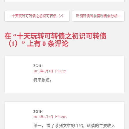
文
十天玩转可转债之初识可转债（2）
新钢转债当前套利机会分析
章
导
在 “
十天玩转可转债之初识可转债
航
（1）
” 上有 0 条评论
ZG1H
2013年6月1日 下午8:21
特来报道。
ZG1H
2013年6月2日 上午4:05
第一， 看了系列文章的介绍，转债的主要收入