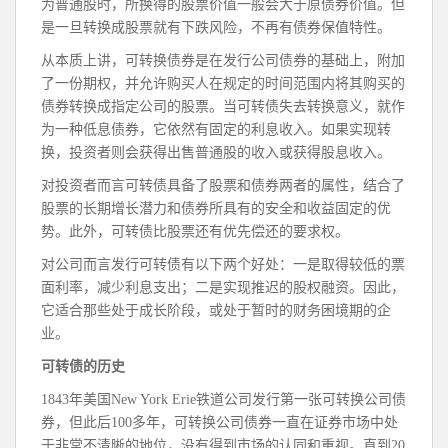
为普通股时，所换得的股票价值一般会大于原债券价值。但
是一旦转换成股票就有下跌风险，不再有债券保值特性。
从本质上讲，可转换债券是在发行公司债券的基础上，附加
了一份期权，并允许购买人在规定的时间范围内将其购买的
债券转换成指定公司的股票。当可转债失去转换意义，就作
为一种低息债券，它依然有固定的利息收入。如果实现转
换，投资者则会获得出售普通股的收入或获得股息收入。
对投资者而言可转债具备了股票和债券两者的属性，结合了
股票的长期增长潜力和债券所具有的安全和收益固定的优
势。此外，可转债比股票还有优先偿还的要求权。
对公司而言发行可转债有以下两个好处：一是取得较低的票
面利率，减少利息支出；二是实现推迟的股权融资。因此，
它适合那些处于成长阶段，或处于暂时的财务困境期的企
业。
可转债的历史
1843年美国New York Erie铁道公司发行第一张可转换公司债
券，但此后100多年，可转换公司债券一直在证券市场中处
于非常不清晰的地位，没有得到市场的认同和重视。直到20