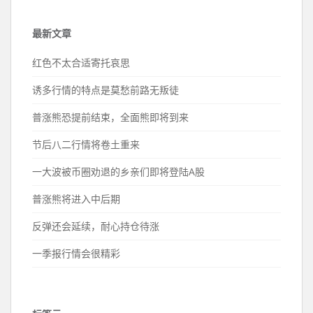
最新文章
红色不太合适寄托哀思
诱多行情的特点是莫愁前路无叛徒
普涨熊恐提前结束，全面熊即将到来
节后八二行情将卷土重来
一大波被币圈劝退的乡亲们即将登陆A股
普涨熊将进入中后期
反弹还会延续，耐心持仓待涨
一季报行情会很精彩