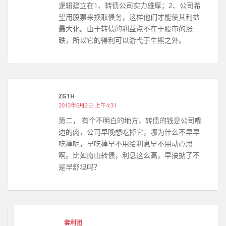
逻辑建立在1、转债公司实力雄厚；2、公司希
望用股票来换取债务，这样他们才能使其利益
最大化。由于转债的利益点不在于股市的涨
跌，所以它的得利可以游弋于牛熊之外。
ZG1H
2013年6月2日 上午4:31
第二， 有个不明白的地方，转债的钱是公司嘴
边的肉，公司早晚想吃掉它，哪为什么不早早
吃掉呢，早吃掉早不用给利息早不用动心思
啊。比如南山转债，利息这么高，早搞掂了不
是早舒坦吗？
套利团