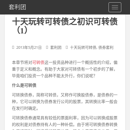
S
套利团
TOGGLE
k
i
十天玩转可转债之初识可转债
p
（1）
t
o
m
,
2013年5月21日
套利团
十天玩转可转债
债券套利
a
i
n
本章节将对
可转债
这一投资品种进行一个概括性的介绍，偏
c
重于定义和概念。有助于大家对可转债有一个初步的了解，
o
毕竟咱们投资一个品种不能太外行，你们说呢？
n
什么是可转债
t
可转换债券，简称可转债，又称作可换股债券，是债券的一
e
种，它可以转换为债券发行公司的股票，其转换比率一般会
n
在发行时确定。
t
可转换债券通常具有较低的票面利率，因为可以转换成股票
的权利是对债券持有人的一种补偿。由于将可转换债券转换