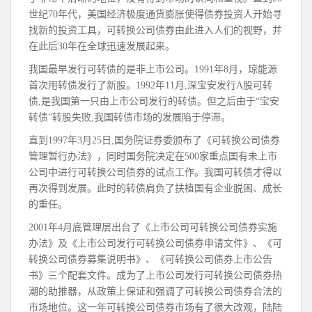
世纪70年代，美国经济极度通货膨胀使得债券投资人开始寻
找新的投资工具，可转换公司债券由此进入人们的视野，并
在此后30年在全球迅速发展起来。
我国最早发行可转债的是非上市公司。1991年8月，琼能源
首次用转债发行了新股。1992年11月,深宝安发行A股可转
债,是我国第一只由上市公司发行的转债。但之后由于“宝安
转债”转股失败,我国转债市场的发展陷于停滞。
直到1997年3月25日,国务院证券委颁布了《可转换公司债券
管理暂行办法》，同时国务院决定在500家重点国有未上市
公司中进行可转换公司债券的试点工作。我国可转债才得以
再次得到发展。此时的转债肩负了扶植国有企业脱困、成长
的重任。
2001年4月底管理层出台了《上市公司可转换公司债券实施
办法》及《上市公司发行可转换公司债券申请文件》、《可
转换公司债券募集说明书》、《可转换公司债券上市公告
书》三个配套文件。成为了上市公司发行可转换公司债券热
潮的助推器，从政策上保证和强调了可转换公司债券合法的
市场地位。这一年可转换公司债券市场有了很大改观，陆陆