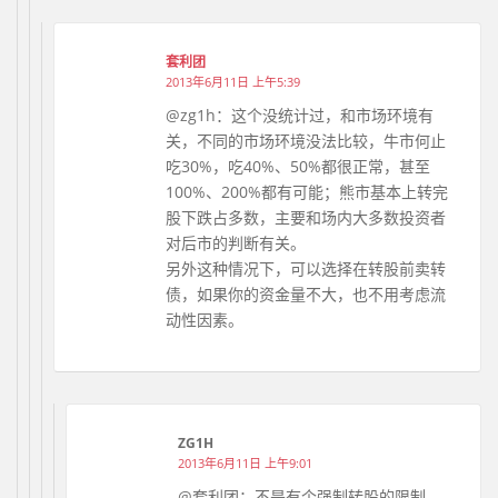
套利团
2013年6月11日 上午5:39
@zg1h：这个没统计过，和市场环境有
关，不同的市场环境没法比较，牛市何止
吃30%，吃40%、50%都很正常，甚至
100%、200%都有可能；熊市基本上转完
股下跌占多数，主要和场内大多数投资者
对后市的判断有关。
另外这种情况下，可以选择在转股前卖转
债，如果你的资金量不大，也不用考虑流
动性因素。
ZG1H
2013年6月11日 上午9:01
@套利团：不是有个强制转股的限制