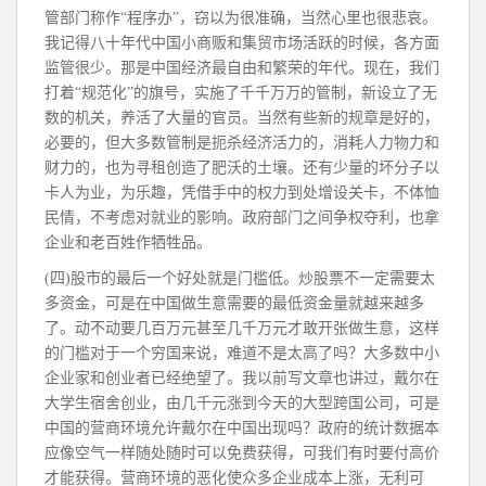
管部门称作“程序办”，窃以为很准确，当然心里也很悲哀。
我记得八十年代中国小商贩和集贸市场活跃的时候，各方面
监管很少。那是中国经济最自由和繁荣的年代。现在，我们
打着“规范化”的旗号，实施了千千万万的管制，新设立了无
数的机关，养活了大量的官员。当然有些新的规章是好的，
必要的，但大多数管制是扼杀经济活力的，消耗人力物力和
财力的，也为寻租创造了肥沃的土壤。还有少量的坏分子以
卡人为业，为乐趣，凭借手中的权力到处增设关卡，不体恤
民情，不考虑对就业的影响。政府部门之间争权夺利，也拿
企业和老百姓作牺牲品。
(四)股市的最后一个好处就是门槛低。炒股票不一定需要太
多资金，可是在中国做生意需要的最低资金量就越来越多
了。动不动要几百万元甚至几千万元才敢开张做生意，这样
的门槛对于一个穷国来说，难道不是太高了吗？大多数中小
企业家和创业者已经绝望了。我以前写文章也讲过，戴尔在
大学生宿舍创业，由几千元涨到今天的大型跨国公司，可是
中国的营商环境允许戴尔在中国出现吗？政府的统计数据本
应像空气一样随处随时可以免费获得，可我们有时要付高价
才能获得。营商环境的恶化使众多企业成本上涨，无利可