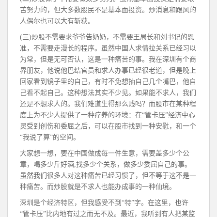
苦努力的，但大多数股民不是基本面投资。炒消息和跟风的
人偶尔也可以大有斩获。
(三)炒股不需要求爷爷告奶奶，不需要王局长和刘书记的恩
准，不需要走漫长的程序。虽然中国人求情拉关系已经习以
为常，但是无可否认，这是一种痛苦的事。我在深圳有个商
界朋友，他说他巴结官员和求人办事已经很老道，但是晚上
回家看到镜子里的自己，有时不免想抽自己几个嘴巴，他自
己看不起自己。这种想法其实不少见。如果能不求人，我们
还是不想求人的。我们难道生得那么贱吗？而股市在某种程
度上为不少人提供了一种疗养的环境：在“管卡压”经济中心
灵受到创伤和委屈之后，可以在股市找到一种安慰，和一个
“我说了算”的空间。
大家想一想，要在中国做成每一件生意，需要盖多少个公
章，喝多少斤好酒,找多少个关系，做多少委屈自己的事。
虽然我们很多人对这种痛苦已经习惯了，但不等于这不是一
种痛苦。而炒股就是不求人也能办成事的一种仙境。
深圳是个经济特区，但我感受不到“特”字。在这里，也许
“管卡压”比内地有过之而无不及。最近，我听到有人把某监