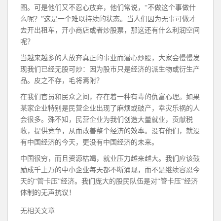
图。可是他们又不忍心放弃，他们常说，“不做这个事做什
么呢？”这是一个难以持续的状态。当人们因为无事可做才
去开出租车，开小商店或者炒股票，那这还有什么利润空间
呢？
当越来越多的人放弃真正的事业而潜心炒股，大家会慢慢发
现我们已经无股可炒：因为股市只是经济的派生物或衍生产
品。皮之不存，毛将焉附？
在我们官员和民众之间，存在着一种有毒的仇富心理。如果
某家企业特别是民营企业出现了麻烦或破产，幸灾乐祸的人
会很多。殊不知，民营企业为我们创造大量就业，贡献税
收，提供竞争，从而改善整个经济的效率。没有他们，就没
有中国经济的今天，更没有中国经济的未来。
中国很穷，而且资源枯竭，就业压力越来越大。我们应该鼓
励成千上万的中小企业每天都不断涌现，而不是继续容忍今
天的“管卡压”经济。我们庞大的股民队伍是对“管卡压”经济
体制的无声抗议！
无相关文章