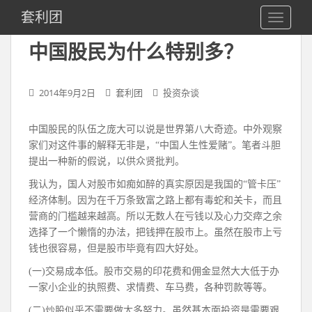
S
套利团
TOGGLE
k
i
中国股民为什么特别多？
p
t
o
2014年9月2日
套利团
投资杂谈
m
a
中国股民的队伍之庞大可以说是世界第八大奇迹。中外观察
i
家们对这件事的解释无非是，“中国人生性爱赌”。笔者斗胆
n
提出一种新的假说，以供众贤批判。
c
o
我认为，国人对股市如痴如醉的真实原因是我国的“管卡压”
n
经济体制。因为在千万条致富之路上都有毒蛇和关卡，而且
t
营商的门槛越来越高。所以无数人在亏钱以及心力交瘁之余
e
选择了一个懒惰的办法，把钱押在股市上。虽然在股市上亏
n
钱也很容易，但是股市毕竟有四大好处。
t
(一)交易成本低。股市交易的印花费和佣金显然大大低于办
一家小企业的执照费、求情费、车马费，各种罚款等等。
(二)炒股似乎不需要做太多努力。虽然基本面投资是需要艰