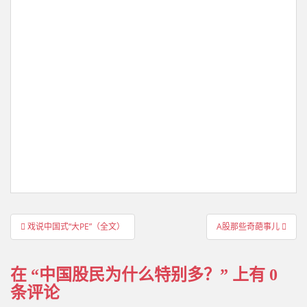
文
戏说中国式“大PE”（全文）
A股那些奇葩事儿
章
导
在 “
中国股民为什么特别多？
” 上有 0
航
条评论