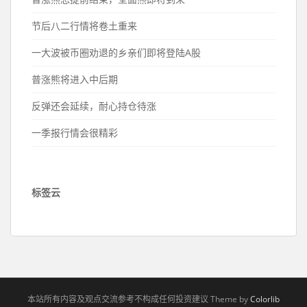
节后八二行情将卷土重来
一大波被币圈劝退的乡亲们即将登陆A股
普涨熊将进入中后期
反弹还会延续，耐心持仓待涨
一季报行情会很精彩
标签云
本站所有内容及观点交流参考不构成任何投资建议 Theme by
Colorlib