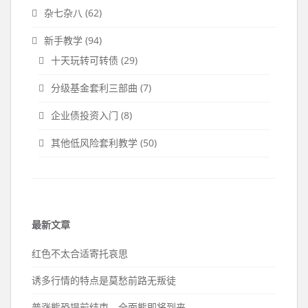
杂七杂八
(62)
新手教学
(94)
十天玩转可转债
(29)
分级基金套利三部曲
(7)
企业债投资入门
(8)
其他低风险套利教学
(50)
最新文章
红色不太合适寄托哀思
诱多行情的特点是莫愁前路无叛徒
普涨熊恐提前结束，全面熊即将到来