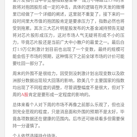
金开发指引当中非宽基指数基金单一成分不得超过15%的条
款将对抱团股形成一定的冲击，具体的逻辑在昨天发的微博
里已经做了一个详细的阐述，这里就不重复了，接下来的一
段时间里大市值的抱团股肯定是要承压力了，指数必然也将
受到拖累。其次三大芯片明星股发布的大基金减持预告无疑
将对芯片股形成压力，这对市场人气无疑将形成不小的压
力，毕竟芯片股还是当前广大中小散户的最爱之一。最后白
灯1.9万亿刺激计划目前也出现了一个变数，最终的规模可
能会低于市场的预期，这种情况下之前全球市场的计价可能
要吐回一部分了。
周末的外围不是很给力，因受到没刺激计划出现变数以及欧
洲部分数据出现较大回落的影响，欧美几个主要国家的指数
均出现了不同程度的调整，尽管调整幅度不是很大，但对下
周的
A股
肯定是要形成一定程度的影响的。
总体来看个人对下周的市场不再像之前那么乐观了，但也没
到完全悲观的程度，只是消息面和外围的预期不是太好，毕
竟各项数据还在健康的范围内。后市还可继续看多但需要保
持一分谨慎了。
个人依然选择持仓待涨。​​​​