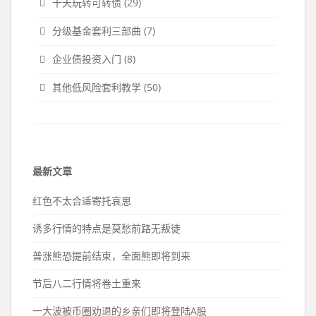
十天玩转可转债
(29)
分级基金套利三部曲
(7)
企业债投资入门
(8)
其他低风险套利教学
(50)
最新文章
红色不太合适寄托哀思
诱多行情的特点是莫愁前路无叛徒
普涨熊恐提前结束，全面熊即将到来
节后八二行情将卷土重来
一大波被币圈劝退的乡亲们即将登陆A股