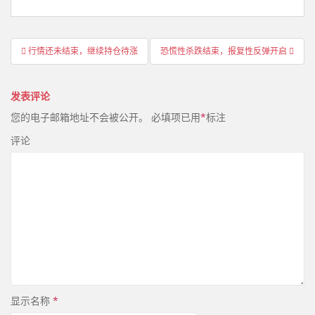
文
行情还未结束，继续持仓待涨
恐慌性杀跌结束，报复性反弹开启
章
导
发表评论
航
您的电子邮箱地址不会被公开。
必填项已用
*
标注
评论
显示名称
*