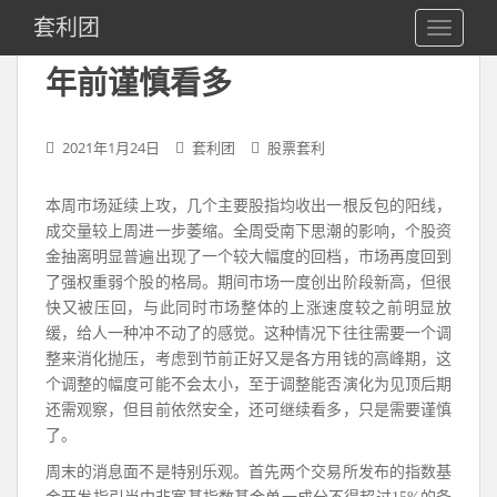
S
套利团
TOGGLE
k
i
年前谨慎看多
p
t
o
2021年1月24日
套利团
股票套利
m
a
​​本周市场延续上攻，几个主要股指均收出一根反包的阳线，
i
成交量较上周进一步萎缩。全周受南下思潮的影响，个股资
n
金抽离明显普遍出现了一个较大幅度的回档，市场再度回到
c
了强权重弱个股的格局。期间市场一度创出阶段新高，但很
o
快又被压回，与此同时市场整体的上涨速度较之前明显放
n
缓，给人一种冲不动了的感觉。这种情况下往往需要一个调
t
整来消化抛压，考虑到节前正好又是各方用钱的高峰期，这
e
个调整的幅度可能不会太小，至于调整能否演化为见顶后期
n
还需观察，但目前依然安全，还可继续看多，只是需要谨慎
t
了。
周末的消息面不是特别乐观。首先两个交易所发布的指数基