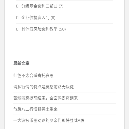
分级基金套利三部曲
(7)
企业债投资入门
(8)
其他低风险套利教学
(50)
最新文章
红色不太合适寄托哀思
诱多行情的特点是莫愁前路无叛徒
普涨熊恐提前结束，全面熊即将到来
节后八二行情将卷土重来
一大波被币圈劝退的乡亲们即将登陆A股