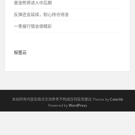
普涨熊将进入中后期
反弹还会延续，耐心持仓待涨
一季报行情会很精彩
标签云
本站所有内容及观点交流参考不构成任何投资建议 Theme by
Colorlib
Powered by
WordPress