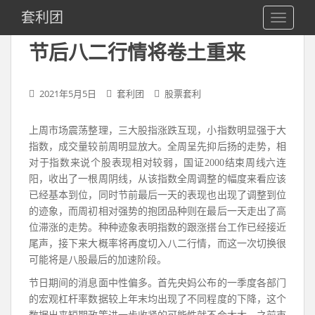
S
套利团
TOGGLE
k
i
节后八二行情将卷土重来
p
t
o
2021年5月5日
套利团
股票套利
m
a
上周市场震荡整理，三大股指涨跌互现，小指数明显强于大
i
指数，成交量较前周明显放大。全周呈先抑后扬的走势，相
n
对于指数来说个股表现相对较弱，国证2000结束周线六连
c
阳，收出了一根周阴线，从该指数全周调整的幅度来看应该
o
已经基本到位，同时节前最后一天的表现也出现了调整到位
n
的迹象，而周初相对强势的抱团品种则在最后一天走出了高
t
位滞涨的走势。种种迹象表明指数的跟涨搭台工作已经接近
e
尾声，接下来大概率将再度切入八二行情，而这一次切换很
n
可能将是八股最后的加速阶段。
t
节日期间的消息面中性偏多。首先央妈公布的一季度各部门
的宏观杠杆率数据较上年末均出现了不同程度的下降，这个