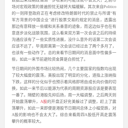
数据出来短期政策进一步收紧的可能性就不会太大，之前市
场对宏观政策的普遍担忧无疑将大幅缓解。其次来自Politico
的一则拜登政府正在考虑修改特朗普时代的禁止与所谓“有
军方背景的中国企业”进行股票交易的规定的消息，透露出
那边有意释放一些缓和关系善意的迹象，而这边似乎也在有
意逐步淡化战狼氛围，这么看来双方第一次会谈之后的持续
沟通应该有了一些实质性进展，没什么意外的话第二次会谈
应该不远了，毕竟距离第一次会谈已经过去了两个多月了，
也该有一些动作了。总的来看节日期间的消息面中性偏多一
些，如此一来节前避险资金算是白担忧了。
节日期间的外围市场比较热闹，几个主要国家的指数均出现
了较大幅度的震荡，美股出现了明显的分化，道指上涨纳指
下跌，这样的分化似乎也预示着风格即将由成长向价值的切
换，如此一来节后以能源为代表的周期资源股应该是要表现
一番了。隔壁的港股先抑后扬，周一大幅调整，之后两天则
开始震荡攀升，
A股
的开盘正好完美躲过了调整，赶上了震
荡攀升，如此一来即便是港股节日期间总体上小幅受跌，对
A股的影响也不会太大了。综合来看周四A股低开高走震荡
攀升的概率较大。