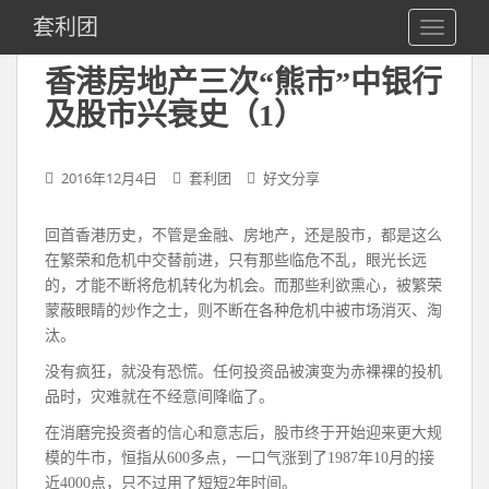
S
套利团
TOGGLE
k
i
香港房地产三次“熊市”中银行
p
及股市兴衰史（1）
t
o
m
2016年12月4日
套利团
好文分享
a
i
n
回首香港历史，不管是金融、房地产，还是股市，都是这么
c
在繁荣和危机中交替前进，只有那些临危不乱，眼光长远
o
的，才能不断将危机转化为机会。而那些利欲熏心，被繁荣
n
蒙蔽眼睛的炒作之士，则不断在各种危机中被市场消灭、淘
t
汰。
e
没有疯狂，就没有恐慌。任何投资品被演变为赤裸裸的投机
n
品时，灾难就在不经意间降临了。
t
在消磨完投资者的信心和意志后，股市终于开始迎来更大规
模的牛市，恒指从600多点，一口气涨到了1987年10月的接
近4000点，只不过用了短短2年时间。