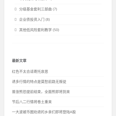
分级基金套利三部曲
(7)
企业债投资入门
(8)
其他低风险套利教学
(50)
最新文章
红色不太合适寄托哀思
诱多行情的特点是莫愁前路无叛徒
普涨熊恐提前结束，全面熊即将到来
节后八二行情将卷土重来
一大波被币圈劝退的乡亲们即将登陆A股