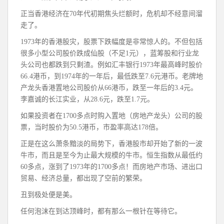
正当香港经济在70年代初期焦头烂额时，危机却不经意间溜
走了。
1973年的香港股灾，股票下跌幅度是非常惊人的。不但包括
很多小型公司股价跌成仙股（不足1元），蓝筹股和行业龙
头公司也都跌到只剩渣。例如汇丰银行1973年最高峰时股价
66.4港币，到1974年的一年后，最低跌至7.6元港币。老牌地
产龙头香港置地公司股价从66港币，跌至一年后的3.4元。
李嘉诚的长江实业，从28.6元，跌至1.7元。
如果投资者在1700多点时购入置地（房地产龙头）公司的股
票，当时股价为50.5港币，市盈率高达178倍。
正是在这么萧条黯淡的局势下，香港股市却开始了新的一波
牛市，而且是至今为止最大规模的牛市。恒生指数从最低约
60多点，涨到了1973年的1700多点！而房地产市场、进出口
贸易、经济总量，都出现了空前的繁荣。
丑到极处便是美。
任何泡沫在到达顶峰时，都有那么一根针在等待它。