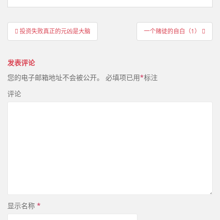
文
投资失败真正的元凶是大脑
一个赌徒的自白（1）
章
导
发表评论
航
您的电子邮箱地址不会被公开。
必填项已用
*
标注
评论
显示名称
*