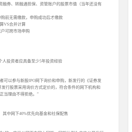
资融券、转融通担保、资管账户的股票市值（当年还没有
申购前无需缴款，申购成功后才缴款
算VS合并计算
账户可跨市场申购
个人投资者应具备至少5年投资经验
者可以参与新股IPO网下询价和申购，新发行的《证券发
开发行股票采用询价方式定价的，符合条件的网下机构和
正当理由不得拒绝。”
%，其中网下40%优先向基金和社保配售