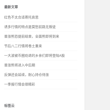
最新文章
红色不太合适寄托哀思
诱多行情的特点是莫愁前路无叛徒
普涨熊恐提前结束，全面熊即将到来
节后八二行情将卷土重来
一大波被币圈劝退的乡亲们即将登陆A股
普涨熊将进入中后期
反弹还会延续，耐心持仓待涨
一季报行情会很精彩
标签云