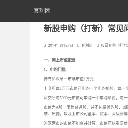
S
k
套利团
i
p
新股申购（打新）常见
t
o
m
,
2014年8月27日
套利团
股票套利
其他
a
i
一、网上市值配售
n
c
1、申购门槛
o
持有沪深单一市场市值1万元
n
t
上交所每1万元市值可申购一个申购单位，每一个
e
深交所每5000元市值可申购一个申购单位，每一
n
市值为A股非限售普通股，并不包括优先股、B
t
结、质押，以及上市公司董事、监事、高级管理
沪深两市的市值不能合并计算，市值可以重复使