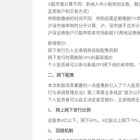
A股市值计算不同：新纳入中小板和创业板、融
这类账户和交易方式）
申购款缴纳的时间不同：申购前需足额缴款VS
沪深市值申购时分开计算：沪、深市值不合并计
沪深证券账户只能申购本市场新股VS两地证券
新增部分：
网下发行引入主承销商自助配售机制
网下发行时需剔除10%的最高报价
个人投资者可以参与新股IPO网下询价和申购，
二、网下配售
本次新股改革重要的一点是重新引入了个人投资
行与承销管理办法》第二章第五条规定“首次公
个人投资者可以自主决定是否报价，主承销商无
1、 网上网下发行比例
总股本4亿以下，网下60%，4亿股以上网下70
2、 回拨机制