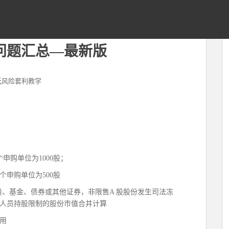
问题汇总—最新版
低风险套利教学
申购单位为1000股；
个申购单位为500股
股、基金、债券或其他证券，非限售A 股股份发生司法冻
人员持股限制的股份市值合并计算
用