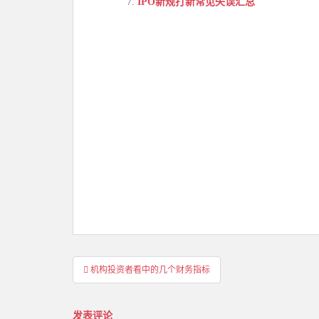
IPO新规打新常见失误汇总
文
机构投资者看中的几个财务指标
章
导
发表评论