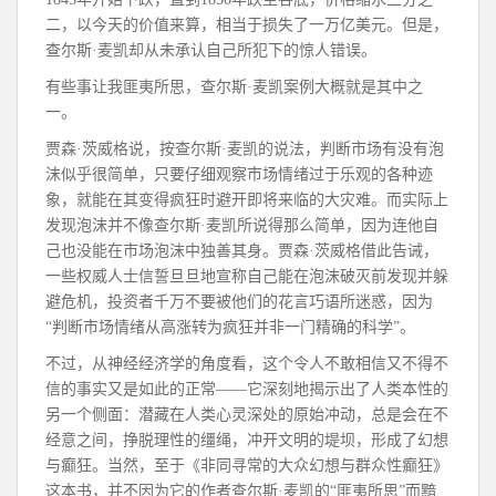
二，以今天的价值来算，相当于损失了一万亿美元。但是，
查尔斯·麦凯却从未承认自己所犯下的惊人错误。
有些事让我匪夷所思，查尔斯·麦凯案例大概就是其中之
一。
贾森·茨威格说，按查尔斯·麦凯的说法，判断市场有没有泡
沫似乎很简单，只要仔细观察市场情绪过于乐观的各种迹
象，就能在其变得疯狂时避开即将来临的大灾难。而实际上
发现泡沫并不像查尔斯·麦凯所说得那么简单，因为连他自
己也没能在市场泡沫中独善其身。贾森·茨威格借此告诫，
一些权威人士信誓旦旦地宣称自己能在泡沫破灭前发现并躲
避危机，投资者千万不要被他们的花言巧语所迷惑，因为
“判断市场情绪从高涨转为疯狂并非一门精确的科学”。
不过，从神经经济学的角度看，这个令人不敢相信又不得不
信的事实又是如此的正常——它深刻地揭示出了人类本性的
另一个侧面：潜藏在人类心灵深处的原始冲动，总是会在不
经意之间，挣脱理性的缰绳，冲开文明的堤坝，形成了幻想
与癫狂。当然，至于《非同寻常的大众幻想与群众性癫狂》
这本书，并不因为它的作者查尔斯·麦凯的“匪夷所思”而黯