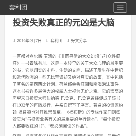
S
套利团
TOGGLE
k
i
投资失败真正的元凶是大脑
p
t
o
2016年9月7日
套利团
好文分享
m
a
一直都对查尔斯·麦凯的《非同寻常的大众幻想与群众性癫
i
狂》一书青睐有加。这是一本较早的关于大众心理的最重要
n
的书，它以翔实的史料，生动的文笔，描述了发生在中世纪
c
和近代欧洲的一些无比荒谬却又绝对真实的故事，其中包括
o
了著名的密西西比计划、荷兰郁金香狂潮和南海泡沫事件。
n
这本书被许多最伟大的权威人士视为无价之宝。它的崇高的
t
声望来自投资大师伯纳德·巴鲁克，巴鲁克曾经促成了该书
e
在1932年的再版发行，并亲自撰写了序言。著名的投资家约
n
翰·坦普顿也对其推崇备至。《福布斯》的专栏作家们则盛
t
赞它为“与投资业务有关的最重要的单行读本”、“每个投资
人都要收藏的书”、“都必须阅读的作品”。