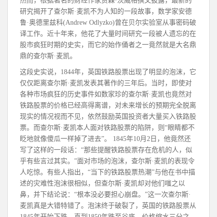
然而，根据著名的财经作家贾森·茨威格撰文披露，最新的
研究揭开了查尔斯·麦凯不为人知的一段故事，数学家安德
鲁·奥德里兹科(Andrew Odlyzko)曾在贝尔实验室从事密码破
译工作。近十年来，他花了大量时间研究一段被人遗忘的在
股市疯狂时期的史实，而它的始作俑者之一竟然就是大名鼎
鼎的查尔斯·麦凯。
这段史实说，1844年，英国铁路股票出现了明显的泡沫，它
仅仅距离查尔斯·麦凯发表其著作的三年后。当时，即使对
各种市场疯狂的历史事件如数家珍的查尔斯·麦凯也竟然对
铁路股票的价格已经高得离谱，对未来增长的预期完全脱离
现实的情况视而不见，依然鼓励英国投资者大量买入铁路股
票。而查尔斯·麦凯本人面对铁路股票的陷阱，则“眼睛都不
眨地就像傻瓜一样掉了进去”。 1845年10月2日，他竟然还
写了这样的一段话：“那些提醒铁路股票存在危机的人，似
乎有些言过其实。”面对市场的泡沫，查尔斯·麦凯的表现令
人吃惊。有些人指出，“当下的铁路股票热潮”与他在书中描
述的灾难性泡沫很相似，但查尔斯·麦凯却对他们嗤之以
鼻，并下结论说：“根本没必要担心崩盘。”这一次查尔斯·
麦凯真是大错特错了。泡沫终于破裂了，英国的铁路股票从
1845年开始下跌，直到1850年跌至谷底，价格缩水三分之