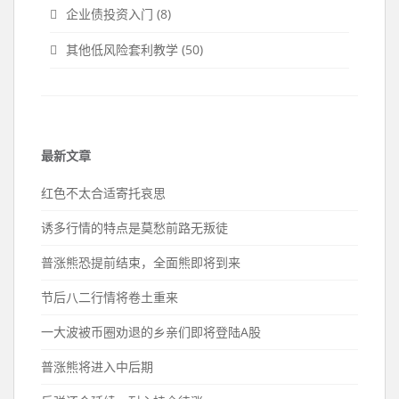
企业债投资入门
(8)
其他低风险套利教学
(50)
最新文章
红色不太合适寄托哀思
诱多行情的特点是莫愁前路无叛徒
普涨熊恐提前结束，全面熊即将到来
节后八二行情将卷土重来
一大波被币圈劝退的乡亲们即将登陆A股
普涨熊将进入中后期