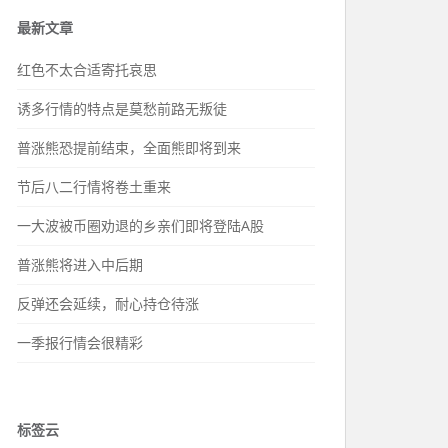
最新文章
红色不太合适寄托哀思
诱多行情的特点是莫愁前路无叛徒
普涨熊恐提前结束，全面熊即将到来
节后八二行情将卷土重来
一大波被币圈劝退的乡亲们即将登陆A股
普涨熊将进入中后期
反弹还会延续，耐心持仓待涨
一季报行情会很精彩
标签云