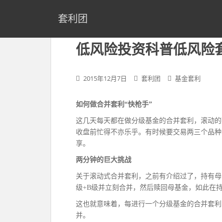
S
k
套利团
i
p
低风险投资科普低风险
t
o
m
2015年12月7日
套利团
基金套利
a
i
如何做合并套利“快枪手”
n
c
这几天每天都在做分级基金的合并套利，滚动的
o
收盘前忙得不亦乐乎。有时候要交易两三个品种
n
享。
t
两分钟的巨大挑战
e
n
关于滚动式合并套利，之前有介绍过了，持有母
t
级+B级并立刻合并，然后赎回母基金，如此在
这也就意味着，每进行一个分级基金的合并套利
并。