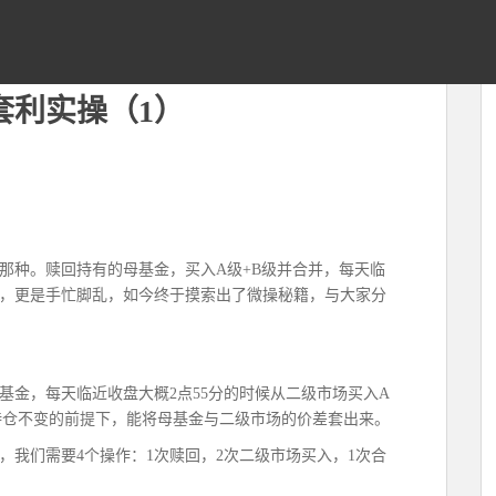
套利实操（1）
那种。赎回持有的母基金，买入A级+B级并合并，每天临
，更是手忙脚乱，如今终于摸索出了微操秘籍，与大家分
基金，每天临近收盘大概2点55分的时候从二级市场买入A
持仓不变的前提下，能将母基金与二级市场的价差套出来。
，我们需要4个操作：1次赎回，2次二级市场买入，1次合