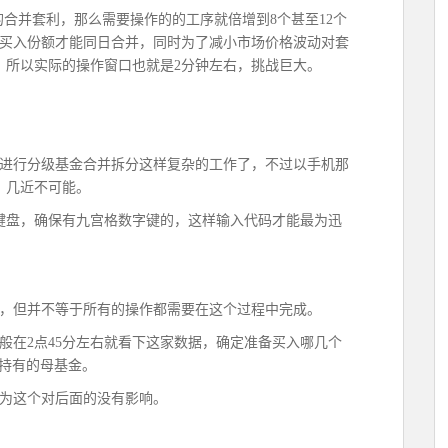
的合并套利，那么需要操作的的工序就倍增到8个甚至12个
前买入份额才能同日合并，同时为了减小市场价格波动对套
，所以实际的操作窗口也就是2分钟左右，挑战巨大。
进行分级基金合并拆分这样复杂的工作了，不过以手机那
，几近不可能。
键键盘，确保有九宫格数字键的，这样输入代码才能最为迅
窗口，但并不等于所有的操作都需要在这个过程中完成。
般在2点45分左右就看下这家数据，确定准备买入哪几个
经持有的母基金。
为这个对后面的没有影响。