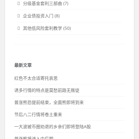
分级基金套利三部曲
(7)
企业债投资入门
(8)
其他低风险套利教学
(50)
最新文章
红色不太合适寄托哀思
诱多行情的特点是莫愁前路无叛徒
普涨熊恐提前结束，全面熊即将到来
节后八二行情将卷土重来
一大波被币圈劝退的乡亲们即将登陆A股
普涨熊将进入中后期