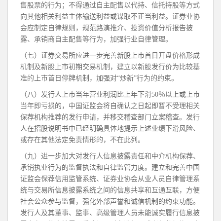
售股票的行为；不得通过自主配售以代持、信托持股等方式
向其他相关利益主体输送利益或谋取不正当利益。证券业协
会应制定自律规则，规范路演推介、投资价值分析报告披
露、承销商自主配售等行为，加强行业自律管理。
（七）证券交易所应进一步完善新股上市首日开盘价格形成
机制及新股上市初期交易机制，建立以新股发行价为比较基
准的上市首日停牌机制，加强对“炒新”行为的约束。
（八）发行人上市当年营业利润比上年下滑50％以上或上市
当年即亏损的，中国证监会将自确认之日起即暂不受理相关
保荐机构推荐的发行申请，并移交稽查部门立案稽查。发行
人在招股说明书中已经明确具体地提示上述业绩下滑风险、
或存在其他法定免责情形的，不在此列。
（九）进一步加大对发行人信息披露责任和中介机构保荐、
承销执业行为的监督执法和自律监管力度。建立和完善中国
证监会保荐信用监管系统、证券业协会从业人员自律管理系
统与交易所信息披露系统之间的信息共享和互通互联，方便
社会公众参与监督，强化外部声誉和诚信机制的约束功能。
发行人及其董事、监事、高级管理人员未能诚实履行信息披