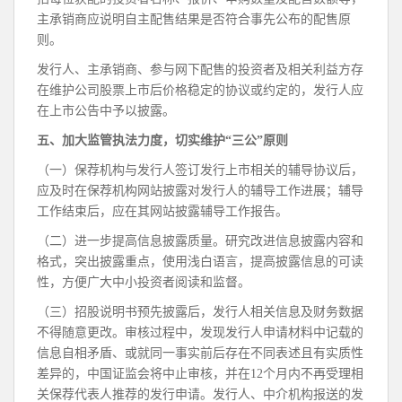
主承销商应说明自主配售结果是否符合事先公布的配售原
则。
发行人、主承销商、参与网下配售的投资者及相关利益方存
在维护公司股票上市后价格稳定的协议或约定的，发行人应
在上市公告中予以披露。
五、加大监管执法力度，切实维护“三公”原则
（一）保荐机构与发行人签订发行上市相关的辅导协议后，
应及时在保荐机构网站披露对发行人的辅导工作进展；辅导
工作结束后，应在其网站披露辅导工作报告。
（二）进一步提高信息披露质量。研究改进信息披露内容和
格式，突出披露重点，使用浅白语言，提高披露信息的可读
性，方便广大中小投资者阅读和监督。
（三）招股说明书预先披露后，发行人相关信息及财务数据
不得随意更改。审核过程中，发现发行人申请材料中记载的
信息自相矛盾、或就同一事实前后存在不同表述且有实质性
差异的，中国证监会将中止审核，并在12个月内不再受理相
关保荐代表人推荐的发行申请。发行人、中介机构报送的发