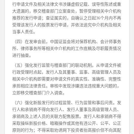
行申请文件及相关法律文书涉嫌虚假记载、误导性陈述或重
大遗漏的，移交稽查部门立案查处，暂停受理相关中介机构
推荐的发行申请；查证属实的，自确认之日起36个月内不再
受理该发行人的股票发行申请，并依法追究中介机构及相关
当事人责任。
（四）在发审会前，中国证监会将对保荐机构、会计师事务
所、律师事务所等相关中介机构的工作底稿及尽职履责情况
进行抽查。
（五）强化发行监管与稽查部门的联动机制。从申请文件被
行政受理时点起，发行人及其董事、监事、高级管理人员及
相关中介机构即需要对申请文件的真实性、准确性、完整性
承担相应法律责任。审核中发现涉嫌违法违规重大问题的，
立即移交稽查部门介入调查。
（六）强化新股发行的过程监管、行为监管和事后问责。发
行人和承销商不得向发行人、发行人董事及高级管理人员、
承销商及上述人员的关联方配售股票。发行人和承销商不得
采取操纵新股价格、暗箱操作或其他有违公开、公平、公正
原则的行为；不得采取劝诱网下投资者抬高报价但不向其配