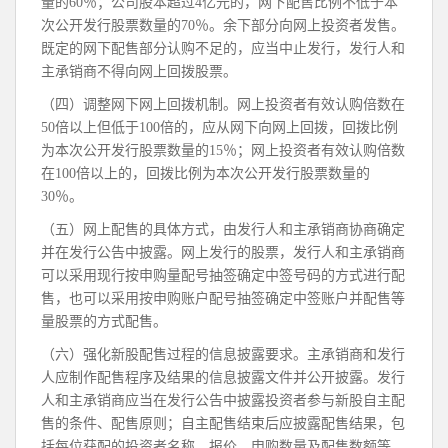
量的60％；公司股本超过4亿元的，网下配售比例不低于本
次公开发行股票数量的70％。余下部分向网上投资者发售。
既定的网下配售部分认购不足的，应当中止发行，发行人和
主承销商不得向网上回拨股票。
（四）调整网下网上回拨机制。网上投资者有效认购倍数在
50倍以上但低于100倍的，应从网下向网上回拨，回拨比例
为本次公开发行股票数量的15％；网上投资者有效认购倍数
在100倍以上的，回拨比例为本次公开发行股票数量的
30％。
（五）网上配售的具体方式，由发行人和主承销商协商确定
并在发行公告中披露。网上发行的股票，发行人和主承销商
可以采用现行按申购量配号抽签确定中签号码的方式进行配
售，也可以采用按申购账户配号抽签确定中签账户并配售等
量股票的方式配售。
（六）强化新股配售过程的信息披露要求。主承销商和发行
人应制作配售程序及结果的信息披露文件并公开披露。发行
人和主承销商应当在发行公告中披露投资者参与新股自主配
售的条件、配售原则；自主配售结束后应披露配售结果，包
括每位获配的投资者名称、报价、申购数量及配售数额等，