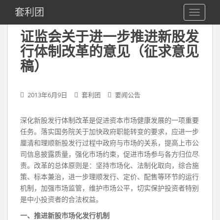
S
套利团
TOGGLE
k
i
证监会关于进一步推进新股发
p
行体制改革的意见（征求意见
t
o
稿）
m
a
2013年6月9日
套利团
要闻公告
i
n
c
深化新股发行体制改革是促进资本市场健康发展的一项重要
o
任务。落实国务院关于加快政府职能转变的要求，应进一步
n
厘清和理顺新股发行过程中政府与市场的关系，提高上市公
t
司信息披露质量，强化市场约束，促进市场参与各方归位尽
e
责。改革的总体原则是：坚持市场化、法制化取向，综合施
n
策、标本兼治，进一步理顺发行、定价、配售等环节的运行
t
机制，加强市场监管，维护市场公平，切实保护投资者特别
是中小投资者的合法权益。
一、推进新股市场化发行机制