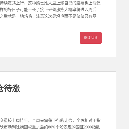
仓却持续震荡上行，这种感觉比大盘上涨自己的股票也上涨还
样的好日子可能不长了接下来普涨熊大概率将进入周后
之后就是一地鸡毛，注意这次是鸡毛而不是仅仅只有基
继续阅读
仓待涨
均成交量较上周持平。全周呈震荡下行的走势，个股相对于指
市场剔除抱团权重之后的80%个股表现的国证2000指数