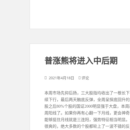
普涨熊将进入中后期
2021年4月18日
评论
​​​本周市场先抑后扬，三大股指均收出了一根
续下行，最后两天触底反弹，全周呈探底回升的
股之后80%个股的国证2000明显强于大盘，
周阳线了。如果你再有心翻一下月线，更会神奇
能够挺住月线就是三连阳，强势特征相当明显。
很爽的，绝大多数的个股都轮上了一波不错的反