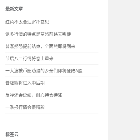
最新文章
红色不太合适寄托哀思
诱多行情的特点是莫愁前路无叛徒
普涨熊恐提前结束，全面熊即将到来
节后八二行情将卷土重来
一大波被币圈劝退的乡亲们即将登陆A股
普涨熊将进入中后期
反弹还会延续，耐心持仓待涨
一季报行情会很精彩
标签云