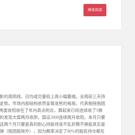
继续阅读
长下影的周阴线，日均成交量较上周小幅萎缩。全周前三天持
走势。市场内部结构依然呈普涨熊的格局，代表剔除抱团
本周再度收阳收在了年内高点附近，算起来已经连续收了5根
的发现大盘两月收阴，国证2000连续两月收阳，本月只要
这两个月只要是真的耐心持股待涨不乱折腾不换股其实是
弹（抱团股除外），因为概率决定了80%的股民持仓都在