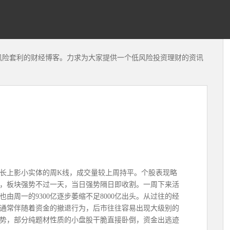
风险套利的财经博客。力求为大家提供一个低风险投资理财的资讯
根长上影小实体的周K线，成交量较上周持平。个股表现略
，板块强势不过一天，当日强势隔日即收割。一周下来活
由周一的9300亿逐步萎缩不足8000亿出头。从过往的经
通常伴随着资金的撤退行为，后市往往容易出现大级别的
势，部分纯题材性质的小盘股干脆直接卧倒，资金出逃迹