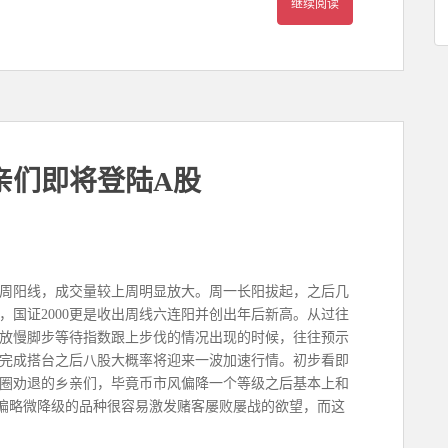
继续阅读
亲们即将登陆A股
周阳线，成交量较上周明显放大。周一长阳拔起，之后几
，国证2000更是收出周线六连阳并创出年后新高。从过往
放慢脚步等待指数跟上步伐的情况出现的时候，往往预示
完成搭台之后八股大概率将迎来一波加速行情。初步看即
圈劝退的乡亲们，毕竟币市风偏降一个等级之后基本上和
偏略微降级的品种很容易激发赌客屡败屡战的欲望，而这