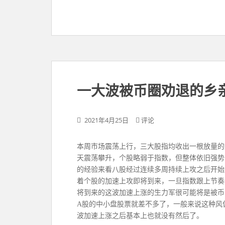
一大波被币圈劝退的乡
2021年4月25日
评论
本周市场震荡上行，三大股指均收出一根放量的
天震荡攀升，个股略弱于指数，但整体依旧强势
的经验来看八股经过连续多周持续上攻之后开始
着个股的加速上攻即将到来，一旦指数跟上节奏
将到来的这波加速上涨的生力军很可能将是被币
A股的中小盘股票就差不多了，一般来说这种风
波加速上涨之后基本上也就没有然后了。