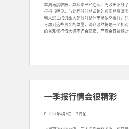
本周再度收阳，算起来已经连续四周收出阳线了
征相当明显。与此同时前期调整的顺周期资源类
利大逃亡的资金大部分对整体市场依然看好，只
考虑到这些资金的体量，调仓必然将是一个相对
的普涨熊行情大概率还会延续，而资金容量相对
一季报行情会很精彩
2021年4月5日
评论
​​上周市场延续反弹，三大股指全线收阳，成