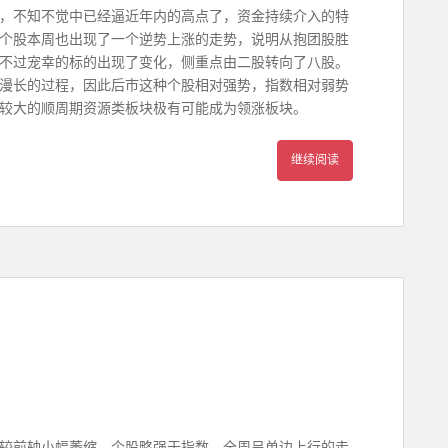
，不知不觉中已经逼近年内的高点了，资金持续介入的特
个股本周也出现了一个逆势上涨的走势，说明从抱团股胜
不过宠幸的标的出现了变化，侧重点由二股转向了八股。
漫长的过程，因此后市这种个股相对强势，指数相对弱势
较大的顺周期资源类板块极有可能成为领涨板块。
继续阅读
交量较前轴小幅萎缩，个股略强于指数。全周呈单边上行的走