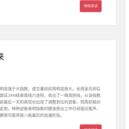
继续阅读
来
明显强于大指数，成交量较前周明显放大。全周呈先抑后
国证2000结束周线六连阳，收出了一根周阴线，从该指数
前最后一天的表现也出现了调整到位的迹象，而周初相对
走势。种种迹象表明指数的跟涨搭台工作已经接近尾声，
换很可能将是八股最后的加速阶段。