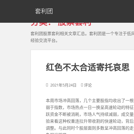
S
k
套利团
i
分类：
股票套利
p
t
套利团股票套利相关文章汇总。套利团是一个专注于低
o
经验交流平台。
m
a
i
n
红色不太合适寄托哀思
c
o
2021年5月24日
评论
n
t
e
​​本周市场冲高回落，几个主要股指均收出了一
n
弱于指数，市场热点一日一换呈高速轮动的特征
t
跃资金不断被消耗，市场人气持续减弱，成交量也
验来看这种权重连拉升带收割的快速轮动，背后
调整。与此同时个股层面则多数呈冲高回落的走