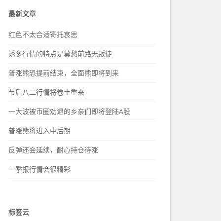
最新文章
红色不太合适寄托哀思
诱多行情的特点是莫愁前路无叛徒
普涨熊恐提前结束，全面熊即将到来
节后八二行情将卷土重来
一大波被币圈劝退的乡亲们即将登陆A股
普涨熊将进入中后期
反弹还会延续，耐心持仓待涨
一季报行情会很精彩
标签云