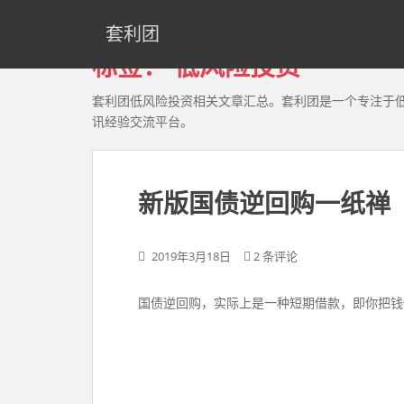
S
k
套利团
i
标签：
低风险投资
p
t
套利团低风险投资相关文章汇总。套利团是一个专注于
o
讯经验交流平台。
m
a
i
n
新版国债逆回购一纸禅
c
o
2019年3月18日
2 条评论
n
t
e
国债逆回购，实际上是一种短期借款，即你把钱
n
t