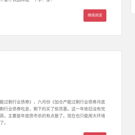
继续阅读
仓产能过剩行业债券》，六月份《加仓产能过剩行业债券月底
剩行业债券吃息，剩下的买了些货基。这一年依旧没有完
高，主要是年底债市杀的有点狠了。现在也只能用大环境
了。