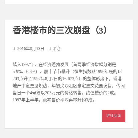
香港楼市的三次崩盘（3）
2016年8月13日
评论
踏入1997年，在经济蓬勃发展（首两季经济增幅分别是
5.9%、6.8%）、股市节节攀升（恒生指数从1996年底的13
203点升至1997年8月7日的16 673点）的整体形势下，香港
地产市道更见炽热，年初尖沙咀区豪宅嘉文花园发售，传闻
当日一个4号筹以203万元的价格转售，约值楼价的2成。
1997年上半年，豪宅售价平均再攀升约3成。
继续阅读