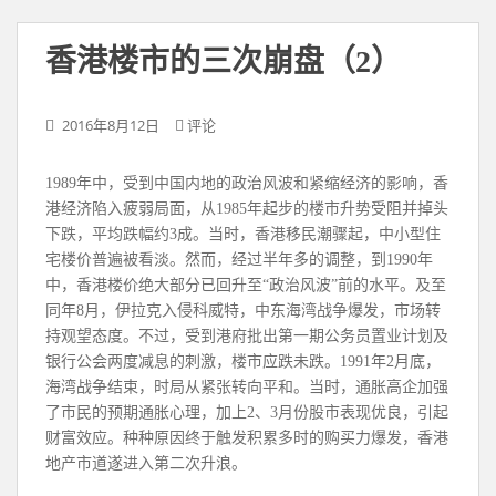
香港楼市的三次崩盘（2）
2016年8月12日
评论
1989年中，受到中国内地的政治风波和紧缩经济的影响，香
港经济陷入疲弱局面，从1985年起步的楼市升势受阻并掉头
下跌，平均跌幅约3成。当时，香港移民潮骤起，中小型住
宅楼价普遍被看淡。然而，经过半年多的调整，到1990年
中，香港楼价绝大部分已回升至“政治风波”前的水平。及至
同年8月，伊拉克入侵科威特，中东海湾战争爆发，市场转
持观望态度。不过，受到港府批出第一期公务员置业计划及
银行公会两度减息的刺激，楼市应跌未跌。1991年2月底，
海湾战争结束，时局从紧张转向平和。当时，通胀高企加强
了市民的预期通胀心理，加上2、3月份股市表现优良，引起
财富效应。种种原因终于触发积累多时的购买力爆发，香港
地产市道遂进入第二次升浪。