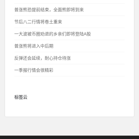
普涨熊恐提前结束，全面熊即将到来
节后八二行情将卷土重来
一大波被币圈劝退的乡亲们即将登陆A股
普涨熊将进入中后期
反弹还会延续，耐心持仓待涨
一季报行情会很精彩
标签云