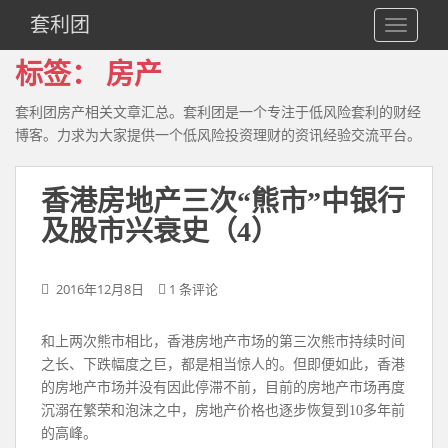
S
套利团
TOGGLE
k
i
标签：
房产
p
t
套利团房产相关文章汇总。套利团是一个专注于低风险套利的财经
o
博客。力求为大家提供一个低风险投资理财的资讯经验交流平台。
m
a
i
香港房地产三次“熊市”中银行
n
及股市兴衰史（4）
c
o
n
2016年12月8日
1 条评论
t
e
和上两次熊市相比，香港房地产市场的第三次熊市持续时间
n
之长、下跌幅度之巨，都是相当惊人的。但即便如此，香港
t
的房地产市场并没有因此停滞不前，目前的房地产市场再度
沉溺在繁荣和泡沫之中，房地产价格也逐步恢复到10多年前
的高峰。