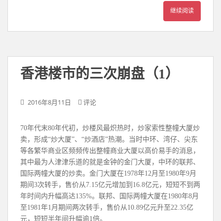
继续阅读
香港楼市的三次崩盘（1）
2016年8月11日
评论
70年代末80年代初，炒楼风最炽热时，炒家索性整幢大厦炒
卖，形成“炒大厦”、“炒酒店”热潮。当时中环、湾仔、尖东
等各繁华商业区频频传出整幢商业大厦以高价易手的消息，
其中最为人津津乐道的就是金钟的金门大厦，中环的联邦、
国际两幢大厦的炒卖。金门大厦在1978年12月至1980年9月
期间3次转手，售价从7.15亿元增加到16.8亿元，短短不到两
年时间内升幅高达135%。联邦、国际两幢大厦在1980年8月
至1981年1月期间两次转手，售价从10.89亿元升至22.35亿
元，短短半年间升幅逾1倍。