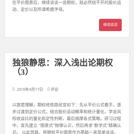
在平价图景后，继续谈谈一说期权，就必然绕不开的股价运
动、定价以及所谓希腊字母。
继续阅读
独狼静思：深入浅出论期权
（3）
2016年4月17日
评论
以狼君理解，期权修炼路径宜如下：先从平价公式着手，逐
步过渡到定价公式，结合股价运动概率和统计量化，学会风
险收益比的量化和定性判断，最后揣摩各式策略。研习过程
中，宜先建立 “图景式”物理认识，然后再求“数学式”精确认
识。 以此思路，将期权平价图景作为基础一来简单谈谈。