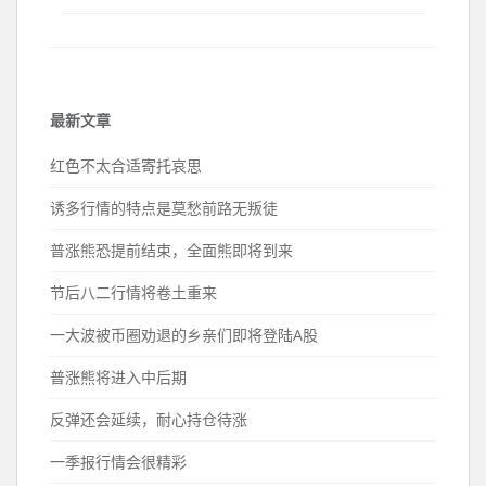
最新文章
红色不太合适寄托哀思
诱多行情的特点是莫愁前路无叛徒
普涨熊恐提前结束，全面熊即将到来
节后八二行情将卷土重来
一大波被币圈劝退的乡亲们即将登陆A股
普涨熊将进入中后期
反弹还会延续，耐心持仓待涨
一季报行情会很精彩