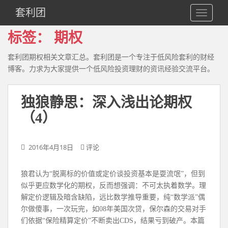
S
套利团
TOGGLE
k
i
标签：
期权
p
t
套利团期权相关文章汇总。套利团是一个专注于低风险套利的财经
o
博客。力求为大家提供一个低风险投资理财的资讯经验交流平台。
m
a
i
独狼静思：深入浅出论期权
n
（4）
c
o
n
2016年4月18日
评论
t
e
狼君认为“脱离标的价值或定价谈投资基本是耍流氓”，但到
n
似乎更应数学化的期权，反而想强调：不可太执着数学。理
t
解定价逻辑及暗含缺陷，远比数学推导重要，纯“数学派”偶
尔做傻事，一次玩完，如08年美国次贷，保尔森的交易对手
们依据“保险精算定价”不断卖出CDS，结果亏到破产。本篇