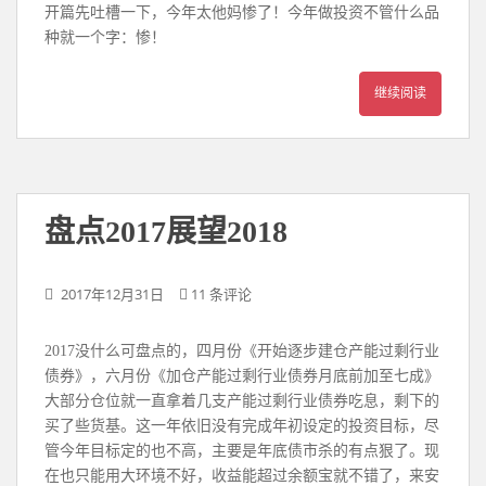
开篇先吐槽一下，今年太他妈惨了！今年做投资不管什么品
种就一个字：惨！
继续阅读
盘点2017展望2018
2017年12月31日
11 条评论
2017没什么可盘点的，四月份《开始逐步建仓产能过剩行业
债券》，六月份《加仓产能过剩行业债券月底前加至七成》
大部分仓位就一直拿着几支产能过剩行业债券吃息，剩下的
买了些货基。这一年依旧没有完成年初设定的投资目标，尽
管今年目标定的也不高，主要是年底债市杀的有点狠了。现
在也只能用大环境不好，收益能超过余额宝就不错了，来安