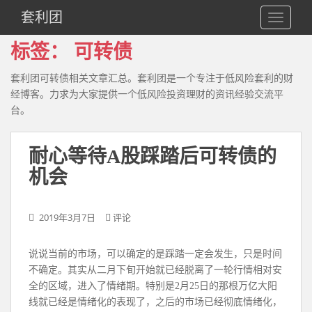
S
套利团
TOGGLE
k
i
标签：
可转债
p
t
套利团可转债相关文章汇总。套利团是一个专注于低风险套利的财
o
经博客。力求为大家提供一个低风险投资理财的资讯经验交流平
m
台。
a
i
n
耐心等待A股踩踏后可转债的
c
机会
o
n
t
2019年3月7日
评论
e
n
说说当前的市场，可以确定的是踩踏一定会发生，只是时间
t
不确定。其实从二月下旬开始就已经脱离了一轮行情相对安
全的区域，进入了情绪期。特别是2月25日的那根万亿大阳
线就已经是情绪化的表现了，之后的市场已经彻底情绪化，