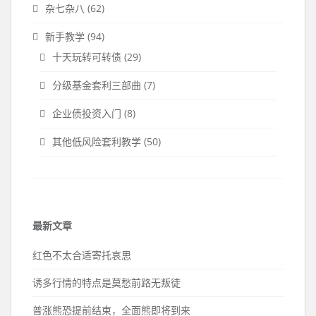
杂七杂八
(62)
新手教学
(94)
十天玩转可转债
(29)
分级基金套利三部曲
(7)
企业债投资入门
(8)
其他低风险套利教学
(50)
最新文章
红色不太合适寄托哀思
诱多行情的特点是莫愁前路无叛徒
普涨熊恐提前结束，全面熊即将到来