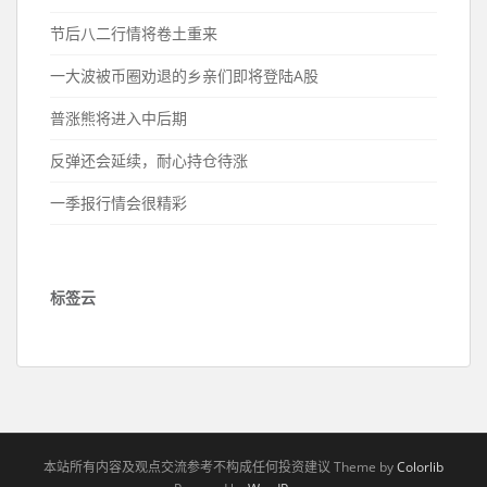
节后八二行情将卷土重来
一大波被币圈劝退的乡亲们即将登陆A股
普涨熊将进入中后期
反弹还会延续，耐心持仓待涨
一季报行情会很精彩
标签云
本站所有内容及观点交流参考不构成任何投资建议 Theme by
Colorlib