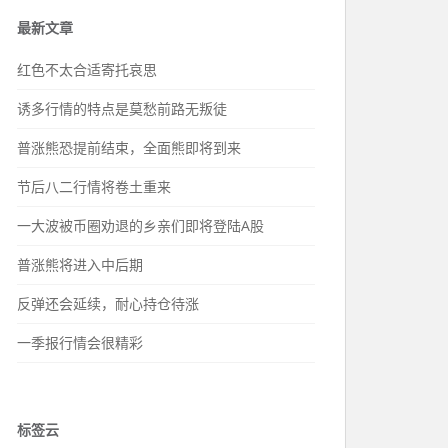
最新文章
红色不太合适寄托哀思
诱多行情的特点是莫愁前路无叛徒
普涨熊恐提前结束，全面熊即将到来
节后八二行情将卷土重来
一大波被币圈劝退的乡亲们即将登陆A股
普涨熊将进入中后期
反弹还会延续，耐心持仓待涨
一季报行情会很精彩
标签云