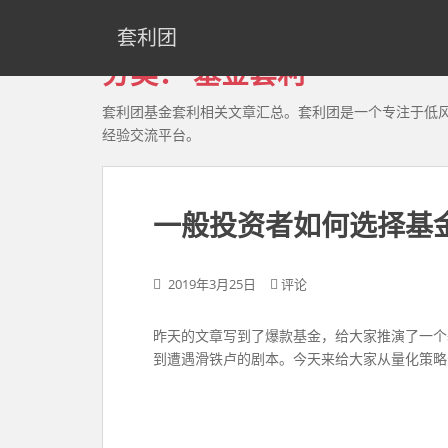
S
k
套利团
i
分类：
基金套利
p
t
套利团基金套利相关文章汇总。套利团是一个专注于低
o
经验交流平台。
m
a
i
n
一般投资者如何选择基
c
o
2019年3月25日
评论
n
t
e
​​昨天的文章写到了爆款基金，给大家推演了
n
到遭遇滑铁卢的剧本。今天来给大家从量化策略
t