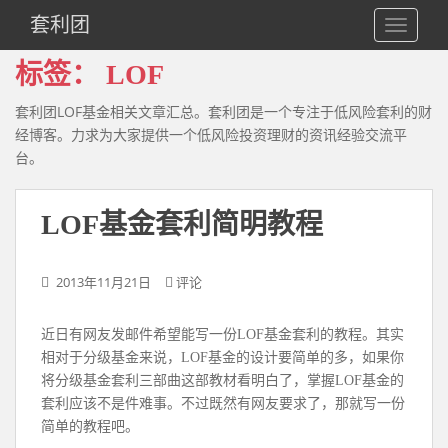
S
套利团
TOGGLE
k
i
标签：
LOF
p
t
套利团LOF基金相关文章汇总。套利团是一个专注于低风险套利的财
o
经博客。力求为大家提供一个低风险投资理财的资讯经验交流平
m
台。
a
i
n
LOF基金套利简明教程
c
o
2013年11月21日
评论
n
t
e
近日有网友发邮件希望能写一份LOF基金套利的教程。其实
n
相对于分级基金来说，LOF基金的设计要简单的多，如果你
t
将分级基金套利三部曲这部教材看明白了，掌握LOF基金的
套利应该不是件难事。不过既然有网友要求了，那就写一份
简单的教程吧。