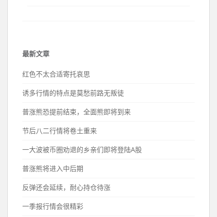
最新文章
红色不太合适寄托哀思
诱多行情的特点是莫愁前路无叛徒
普涨熊恐提前结束，全面熊即将到来
节后八二行情将卷土重来
一大波被币圈劝退的乡亲们即将登陆A股
普涨熊将进入中后期
反弹还会延续，耐心持仓待涨
一季报行情会很精彩