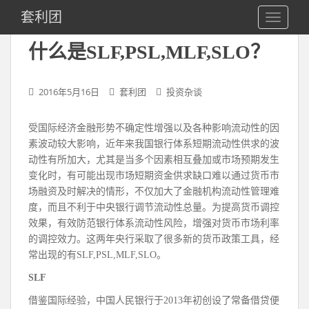
S
套利团
TOGGLE
k
i
什么是SLF,PSL,MLF,SLO？
p
t
o
2016年5月16日
套利团
投资杂谈
m
a
受国际经济金融形势不确定性增强以及各种影响流动性的因
i
素波动较大影响，近年来我国银行体系短期流动性供求的波
n
动性有所加大，尤其是当多个因素相互叠加或市场预期发生
c
变化时，有可能出现市场短期资金供求缺口难以通过货币市
o
场融资及时解决的情形，不仅加大了金融机构流动性管理难
n
度，而且不利于中央银行调节流动性总量。为提高货币调控
t
效果，有效防范银行体系流动性风险，增强对货币市场利率
e
的调控效力。这两年央行采取了很多新的货币政策工具，经
n
常出现的有SLF,PSL,MLF,SLO。
t
SLF
借鉴国际经验，中国人民银行于2013年初创设了常备借贷便