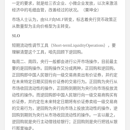
一定的要求，就是给三农企业、小微企业发放，以次来激活
经济中的毛细血管，改善经过的状况。（粟坤全）
市场人士认为，由SLF向MLF转变，标志着央行货币政策正
从数量型为主向价格型为主转变。
SLO
短期流动性调节工具（Short-termLiquidityOperations），要
理解清楚这个工具，咱先回顾下逆回购。
每周二、周四，央行一般都会进行公开市场操作，目前最主
要的是回购操作。回购操作又分成两种，正回购和逆回购。
正回购即中国人民银行向一级交易商卖出有价证券，并约定
在未来特定日期买回有价证券的交易行为。正回购为央行从
市场收回流动性的操作，正回购到期则为央行向市场投放流
动性的操作。而逆回购即中国人民银行向一级交易商购买有
价证券，并约定在未来特定日期将有价证券卖给一级交易商
的交易行为，逆回购为央行向市场上投放流动性的操作，逆
回购到期则为央行从市场收回流动性的操作。一言以蔽之，
逆回购就是央行主动借钱给银行；正回购则是央行把钱从银
行那里抽走。