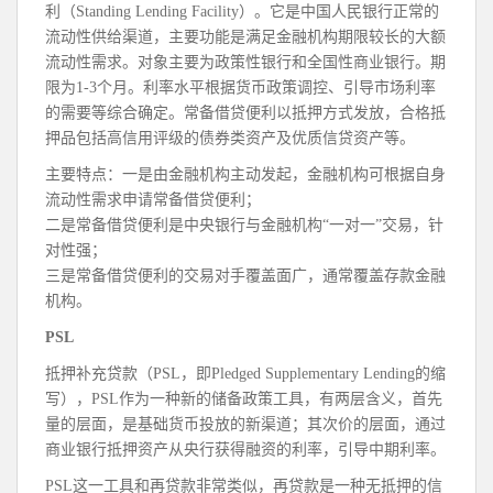
利（Standing Lending Facility）。它是中国人民银行正常的
流动性供给渠道，主要功能是满足金融机构期限较长的大额
流动性需求。对象主要为政策性银行和全国性商业银行。期
限为1-3个月。利率水平根据货币政策调控、引导市场利率
的需要等综合确定。常备借贷便利以抵押方式发放，合格抵
押品包括高信用评级的债券类资产及优质信贷资产等。
主要特点：一是由金融机构主动发起，金融机构可根据自身
流动性需求申请常备借贷便利；
二是常备借贷便利是中央银行与金融机构“一对一”交易，针
对性强；
三是常备借贷便利的交易对手覆盖面广，通常覆盖存款金融
机构。
PSL
抵押补充贷款（PSL，即Pledged Supplementary Lending的缩
写），PSL作为一种新的储备政策工具，有两层含义，首先
量的层面，是基础货币投放的新渠道；其次价的层面，通过
商业银行抵押资产从央行获得融资的利率，引导中期利率。
PSL这一工具和再贷款非常类似，再贷款是一种无抵押的信