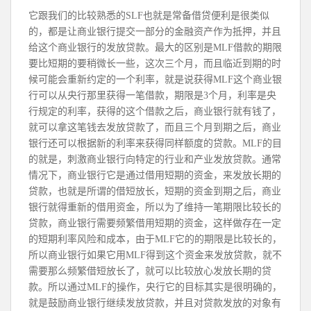
它跟我们的比较熟悉的SLF也就是常备借贷便利是很类似
的，都是让商业银行提交一部分的金融资产作为抵押，并且
给这个商业银行的发放贷款。最大的区别是MLF借款的期限
要比短期的要稍微长一些，这次三个月，而且临近到期的时
候可能会重新约定的一个利率，就是说获得MLF这个商业银
行可以从央行那里获得一笔借款，期限是3个月，利率是央
行规定的利率，获得的这个借款之后，商业银行就有钱了，
就可以拿这笔钱去发放贷款了，而且三个月到期之后，商业
银行还可以根据新的利率来获得同样额度的贷款。MLF的目
的就是，刺激商业银行向特定的行业和产业发放贷款。通常
情况下，商业银行它是通过借用短期的资金，来发放长期的
贷款，也就是所谓的借短放长，短期的资金到期之后，商业
银行就得重新的借用资金，所以为了维持一笔期限比较长的
贷款，商业银行需要频繁借用短期的资金，这样做存在一定
的短期利率风险和成本，由于MLF它的的期限是比较长的，
所以商业银行如果它用MLF得到这个资金来发放贷款，就不
需要那么频繁借短放长了，就可以比较放心发放长期的贷
款。所以通过MLF的操作，央行它的目标其实是很明确的，
就是鼓励商业银行继续发放贷款，并且对贷款发放的对象有