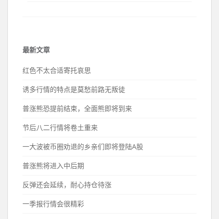
最新文章
红色不太合适寄托哀思
诱多行情的特点是莫愁前路无叛徒
普涨熊恐提前结束，全面熊即将到来
节后八二行情将卷土重来
一大波被币圈劝退的乡亲们即将登陆A股
普涨熊将进入中后期
反弹还会延续，耐心持仓待涨
一季报行情会很精彩