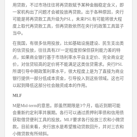
用贷款，不过市场往往将再贷款赋予某种金融稳定含义，即
一家机构出了问题才会被投放再贷款。出于各种原因，央行
可能是将再贷款工具升级为PSL，未来PSL有可能将很大程
度上取代再贷款工具，但再贷款依然在央行的政策工具篮子
当中。
在我国，有很多信用投放，比如基础设施建设、民生支出类
的信贷投放，往往具有ZF一定程度担保但获利能力差的特
点，如果商业银行基于市场利率水平自主定价、完全商业定
价，对信贷较高的定价将不能满足这类信贷需求。央行PSL
所谓引导中期政策利率水平，很大程度上是为了直接为商业
银行提供一部分低成本资金，引导投入到这些领域。这也可
以起到降低这部分社会融资成本的作用。
MLF
M是Mid-term的意思。即虽然期限是3个月，临近到期可能
会重新约定利率并展期。各行可以通过质押利率债和信用债
获取借贷便利工具的投放。MLF要求各行投放三农和小微贷
款。目前来看，央行放水是希望推动贷款回升，并对三农和
小微贷款有所倾斜。