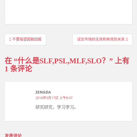
文
不要指望超额回报
试论市场的无效和有效的关系
章
导
在 “
什么是SLF,PSL,MLF,SLO？
” 上有
航
1 条评论
ZENGDA
2016年5月17日 上午8:47
研究研究，学习学习。
发表评论