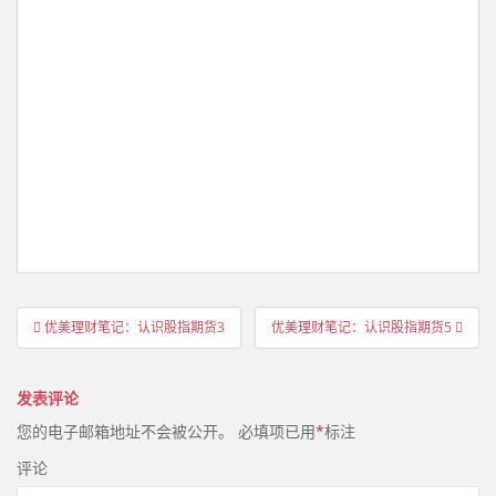
文
优美理财笔记：认识股指期货3
优美理财笔记：认识股指期货5
章
导
发表评论
航
您的电子邮箱地址不会被公开。
必填项已用
*
标注
评论