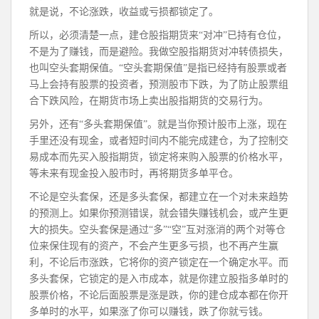
就是说，不论涨跌，收益或亏损都锁定了。
所以，必须清楚一点，建仓股指期货来“对冲”已持有仓位，
不是为了赚钱，而是避险。我做空股指期货对冲转债损失，
也叫空头套期保值。“空头套期保值”是指已经持有股票或者
马上会持有股票的投资者，预测股市下跌，为了防止股票组
合下跌风险，在期货市场上卖出股指期货的交易行为。
另外，还有“多头套期保值”。就是当你预计股市上涨，现在
手里还没有现金，或者短时间内不能完成建仓，为了控制交
易成本而先买入股指期货，锁定将来购入股票的价格水平，
等未来有现金投入股市时，再将期货多单平仓。
不论是空头套保，还是多头套保，都建立在一个对未来趋势
的预测上。如果你预测错误，就会错失赚钱机会，或产生更
大的损失。空头套保是通过“多”“空”互对涨消的两个对等仓
位来保住现有的资产，不会产生更多亏损，也不再产生赢
利，不论后市涨跌，它将你的资产锁定在一个确定水平。而
多头套保，它锁定的是入市成本，就是你建立股指多单时的
股票价格，不论后面股票是涨是跌，你的建仓成本都在你开
多单时的水平，如果涨了你可以赚钱，跌了你就亏钱。