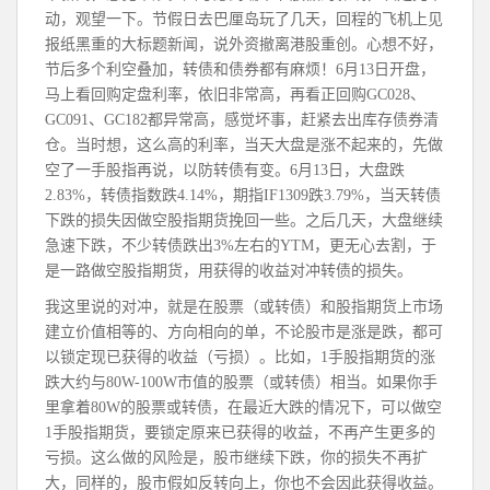
动，观望一下。节假日去巴厘岛玩了几天，回程的飞机上见
报纸黑重的大标题新闻，说外资撤离港股重创。心想不好，
节后多个利空叠加，转债和债券都有麻烦！6月13日开盘，
马上看回购定盘利率，依旧非常高，再看正回购GC028、
GC091、GC182都异常高，感觉坏事，赶紧去出库存债券清
仓。当时想，这么高的利率，当天大盘是涨不起来的，先做
空了一手股指再说，以防转债有变。6月13日，大盘跌
2.83%，转债指数跌4.14%，期指IF1309跌3.79%，当天转债
下跌的损失因做空股指期货挽回一些。之后几天，大盘继续
急速下跌，不少转债跌出3%左右的YTM，更无心去割，于
是一路做空股指期货，用获得的收益对冲转债的损失。
我这里说的对冲，就是在股票（或转债）和股指期货上市场
建立价值相等的、方向相向的单，不论股市是涨是跌，都可
以锁定现已获得的收益（亏损）。比如，1手股指期货的涨
跌大约与80W-100W市值的股票（或转债）相当。如果你手
里拿着80W的股票或转债，在最近大跌的情况下，可以做空
1手股指期货，要锁定原来已获得的收益，不再产生更多的
亏损。这么做的风险是，股市继续下跌，你的损失不再扩
大，同样的，股市假如反转向上，你也不会因此获得收益。