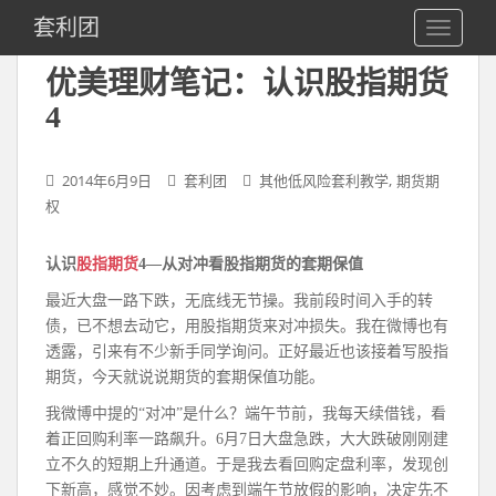
S
套利团
TOGGLE
k
i
优美理财笔记：认识股指期货
p
4
t
o
m
,
2014年6月9日
套利团
其他低风险套利教学
期货期
a
权
i
n
c
认识
股指期货
4—
从对冲看股指期货的套期保值
o
最近大盘一路下跌，无底线无节操。我前段时间入手的转
n
债，已不想去动它，用股指期货来对冲损失。我在微博也有
t
透露，引来有不少新手同学询问。正好最近也该接着写股指
e
期货，今天就说说期货的套期保值功能。
n
我微博中提的“对冲”是什么？端午节前，我每天续借钱，看
t
着正回购利率一路飙升。6月7日大盘急跌，大大跌破刚刚建
立不久的短期上升通道。于是我去看回购定盘利率，发现创
下新高，感觉不妙。因考虑到端午节放假的影响，决定先不