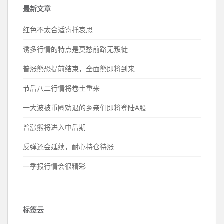
最新文章
红色不太合适寄托哀思
诱多行情的特点是莫愁前路无叛徒
普涨熊恐提前结束，全面熊即将到来
节后八二行情将卷土重来
一大波被币圈劝退的乡亲们即将登陆A股
普涨熊将进入中后期
反弹还会延续，耐心持仓待涨
一季报行情会很精彩
标签云