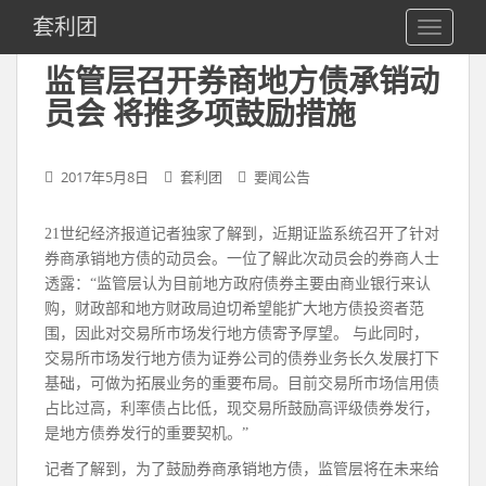
S
套利团
TOGGLE
k
i
监管层召开券商地方债承销动
p
员会 将推多项鼓励措施
t
o
m
2017年5月8日
套利团
要闻公告
a
i
n
21世纪经济报道记者独家了解到，近期证监系统召开了针对
c
券商承销地方债的动员会。一位了解此次动员会的券商人士
o
透露：“监管层认为目前地方政府债券主要由商业银行来认
n
购，财政部和地方财政局迫切希望能扩大地方债投资者范
t
围，因此对交易所市场发行地方债寄予厚望。 与此同时，
e
交易所市场发行地方债为证券公司的债券业务长久发展打下
n
基础，可做为拓展业务的重要布局。目前交易所市场信用债
t
占比过高，利率债占比低，现交易所鼓励高评级债券发行，
是地方债券发行的重要契机。”
记者了解到，为了鼓励券商承销地方债，监管层将在未来给