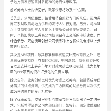
予地方债发行销售排名前20的券商优惠政策。
前述券商人士告诉记者，政策优惠将涉及3个方面。
首先是，公司债层面。监管层将会组建专门的队伍，帮助券
商联系财政局与地方优质的发行人进行对接。另外，将推进
以上券商委派相应人员加入上交所公司债专家委员会。同
时，也将加快以上券商公司债项目在上交所的审核速度。而
绿色债券、双创债等创新公司债品种上也将优先考虑以上券
商进行试点。
其次是ABS项目，除其标准和审核速度比照公司债之外，还
享有优先支持以上券商的CMBS、购房尾款、商业租金等项
目以及支持以上券商与地方财政局建立联动机制，成为其地
区的PPP项目的资产证券化的负责人等。
除此自外，业务创新也将优先考虑上述券商，包括将成为债
券借贷的试点券商；优先成为三方回购的试点券商以及优先
成为违约债券的受让机构等。
除了优惠政策，监管层也对券商承销地方债提出了一定的要
求，包括希望证券公司内部各部门，如投行、固定收益和经