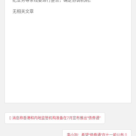
纪业务等条线要进行整合，确定协调机制。
无相关文章
文
消息称香港和内地监管机构准备在7月宣布推出“债券通”
章
导
李小加：希望“债券通”在七一前公布