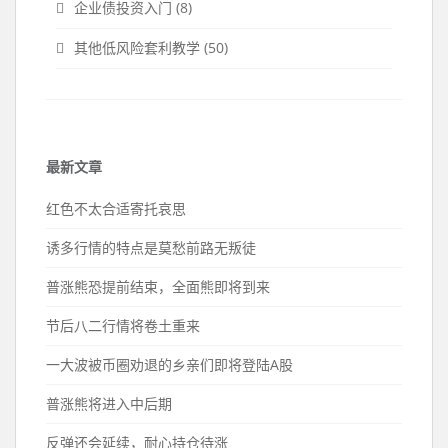
企业债投资入门
(8)
其他低风险套利教学
(50)
最新文章
红色不太合适寄托哀思
诱多行情的特点是莫愁前路无叛徒
普涨熊恐提前结束，全面熊即将到来
节后八二行情将卷土重来
一大波被币圈劝退的乡亲们即将登陆A股
普涨熊将进入中后期
反弹还会延续，耐心持仓待涨