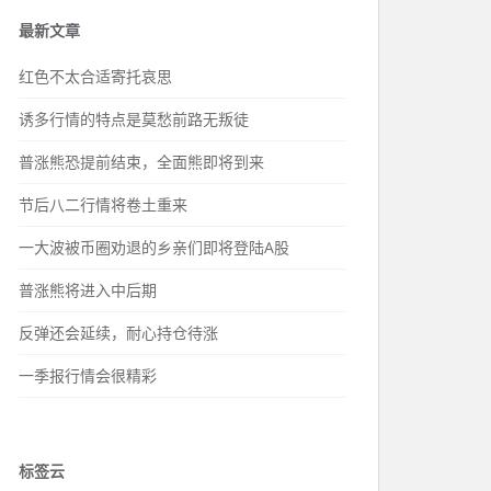
最新文章
红色不太合适寄托哀思
诱多行情的特点是莫愁前路无叛徒
普涨熊恐提前结束，全面熊即将到来
节后八二行情将卷土重来
一大波被币圈劝退的乡亲们即将登陆A股
普涨熊将进入中后期
反弹还会延续，耐心持仓待涨
一季报行情会很精彩
标签云