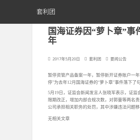
S
k
套利团
i
p
国海证券因“萝卜章”
t
年
o
m
a
2017年5月20日
套利团
要闻公告
i
n
c
暂停资管产品备案一年，暂停新开证券账户一年
o
停”为去年12月国海证券的“萝卜章”事件落下了
n
5月19日，证监会新闻发言人张晓军表示，证
t
限期改正，增加内部合规次数，对郭量等两名责
e
公司承担相关职务的处罚，其中涉嫌违法问题移
n
t
无相关文章