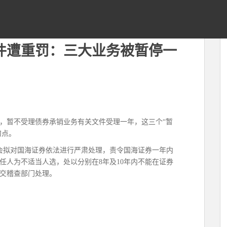
事件遭重罚：三大业务被暂停一
，暂不受理债券承销业务有关文件受理一年，这三个“暂
句点。
监会拟对国海证券依法进行严肃处理，责令国海证券一年内
任人为不适当人选，处以分别在8年及10年内不能在证券
交稽查部门处理。