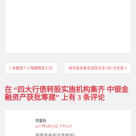
文
余额宝个人限额降至25万
债市投资者适当性办法7月1日生效
章
导
在 “
四大行债转股实施机构集齐 中银金
航
融资产获批筹建
” 上有 3 条评论
衣皇后
2017年5月31日 下午3:27
很荣幸来到这里参观！