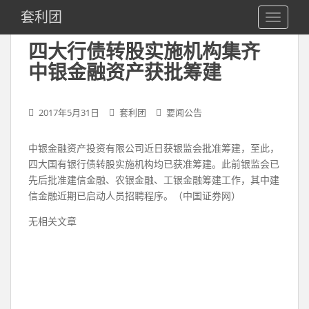
S
套利团
TOGGLE
k
i
四大行债转股实施机构集齐
p
中银金融资产获批筹建
t
o
m
2017年5月31日
套利团
要闻公告
a
i
n
中银金融资产投资有限公司近日获银监会批准筹建，至此，
c
四大国有银行债转股实施机构均已获准筹建。此前银监会已
o
先后批准建信金融、农银金融、工银金融筹建工作，其中建
n
信金融近期已启动人员招聘程序。（中国证券网）
t
无相关文章
e
n
t