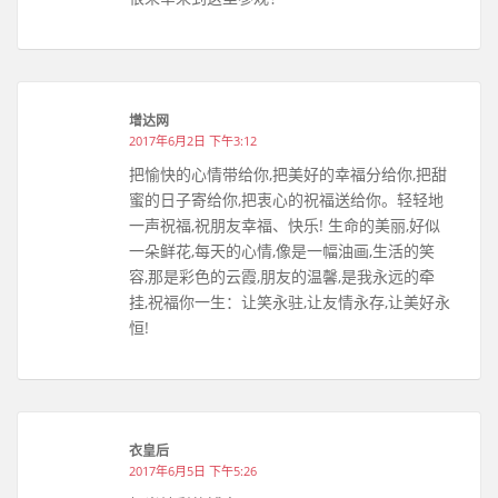
增达网
2017年6月2日 下午3:12
把愉快的心情带给你,把美好的幸福分给你,把甜
蜜的日子寄给你,把衷心的祝福送给你。轻轻地
一声祝福,祝朋友幸福、快乐! 生命的美丽,好似
一朵鲜花,每天的心情,像是一幅油画,生活的笑
容,那是彩色的云霞,朋友的温馨,是我永远的牵
挂,祝福你一生：让笑永驻,让友情永存,让美好永
恒!
衣皇后
2017年6月5日 下午5:26