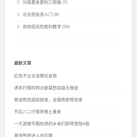
分级基金套利三部曲
(7)
企业债投资入门
(8)
其他低风险套利教学
(50)
最新文章
红色不太合适寄托哀思
诱多行情的特点是莫愁前路无叛徒
普涨熊恐提前结束，全面熊即将到来
节后八二行情将卷土重来
一大波被币圈劝退的乡亲们即将登陆A股
普涨熊将进入中后期