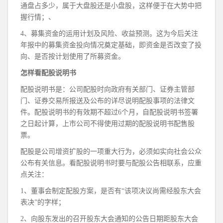
通盘占多少，属于大盘股还是小盘股，这样便于在大势中把
握行情；、
4、募集资金的运用计划及风险、收益预测。这为今后关注
年报中的募集资金投向情况奠定基础，即资金是否改变了投
向、是否按计划使用了所募资金。
怎样看配股说明书
配股说明书是：公司配股时向政府有关部门、证券主管部
门、证券交易所报送及公布的详尽说明配股事项的法律文
件。配股说明书的有效期不超过6个月，自配股说明书签署
之日起计算，上市公司不得使用过期的配股说明书配售股
票。
配股是公司增资扩股的一项重大行为，必须如实向社会公众
公布有关信息。看配股说明书时要与配股公告相联系，应重
点关注：
1、董事会制定配股方案，是否有“该项决议尚需经股东大会
表决”的字样；
2、向股东发出的召开股东大会通知的公告日期距股东大会