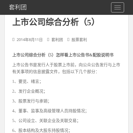
S
套利团
TOGGLE
k
i
上市公司综合分析（5）
p
t
o
2014年8月11日
套利团
股票套利
m
a
上市公司综合分析（5）怎样看上市公告书&配股说明书
i
n
上市公告书是发行人于股票上市前，向公众公告发行与上市
c
有关事项的信息披露文件，包括以下几个部分：
o
1、要览、绪言；
n
t
2、发行企业概况；
e
3、股票发行与承销；
n
4、董事、监事及高级管理人员持股情况；
t
5、公司设立、关联企业及关联交易；
6、股本结构及大股东持股情况；