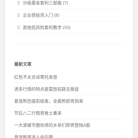
分级基金套利三部曲
(7)
企业债投资入门
(8)
其他低风险套利教学
(50)
最新文章
红色不太合适寄托哀思
诱多行情的特点是莫愁前路无叛徒
普涨熊恐提前结束，全面熊即将到来
节后八二行情将卷土重来
一大波被币圈劝退的乡亲们即将登陆A股
普涨熊将进入中后期