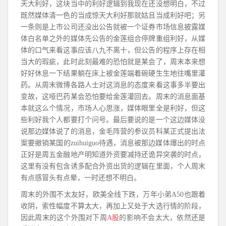
天大利好，这块当中的利好逻辑到我现在还没想明白，不过
既然媒体清一色的当成惊天大利好那就姑且当成利好吧；另
一条则是上市公司还没出公告就被一个证券市场信息披露媒
体白名单之外的媒体先公告的金莲组合停牌重组利好，从媒
体的口气来看这事应该八九不离十，但公告的程序上存在相
当大的瑕疵，此时此刻最难的恐怕就是某会了，周末本来想
好好休息一下结果躺在床上被金莲端着碗硬生生地往嘴里灌
药。从周末微博各路人士对这消息的态度来看这事多半要出
变故，这哑巴药某会恐怕要给金莲灌回去。周末的消息面基
本就这么个情况，市场人心思涨，媒体眼里全是利好，但这
些利好我个人都要打个问号。最后要说的是一个这边媒体没
说那边媒体说了的消息，金毛阵营的参议员科某正式提出法
案要撤销某国的zuihuiguo待遇，消息被那边媒体爆出的时点
正好是周五金融地产明知道外资要减持还诡异突袭的时点，
这里有没有包含诱多配合外资出货的逻辑在里面，个人周末
有点感冒头有点晕，一时还想不明白。
周末的外围不太友好，欧美全线下跌，万年小弟A50也跟着
收阴，索性幅度不算太大，再加上又处于大选行情的阶段，
因此周末的这个外围对下周
A股
的影响不会太大，依然还是