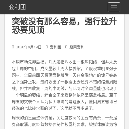
S
套利团
TOGGLE
k
i
突破没有那么容易，强行拉升
p
恐要见顶
t
o
m
2020年9月19日
套利团
股票套利
a
i
n
本周市场先抑后扬，几大股指均收出一根周阳线，但并未反
c
包上周的中阴，成交量较上周大幅萎缩，个股权重明显强于
o
题材。全周前四天震荡盘整最后一天在金融地产的诡异突袭
n
之下强势上攻，最终收出了一根看上去还算不错的缩量周阳
t
线，但并未收复上周的中阴线，与此同时全周量能也出现了
e
一个明显的萎缩，综合全周来看整体依然呈弱反格局。至于
n
周五的突袭个人认为多头陷阱的嫌疑很大，原因周五微博已
t
经说的也比较含蓄的说了，这里就不再多说了。
周末的消息面整体偏暖，关注度较高的主要有两条：一条是
券商取消月度经营数据强制性披露的要求，被媒体解读为惊