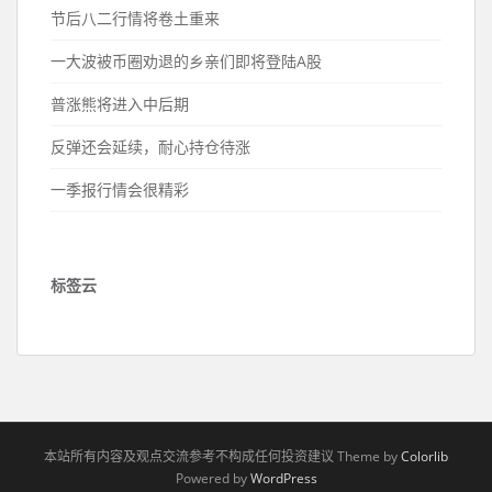
节后八二行情将卷土重来
一大波被币圈劝退的乡亲们即将登陆A股
普涨熊将进入中后期
反弹还会延续，耐心持仓待涨
一季报行情会很精彩
标签云
本站所有内容及观点交流参考不构成任何投资建议 Theme by
Colorlib
Powered by
WordPress