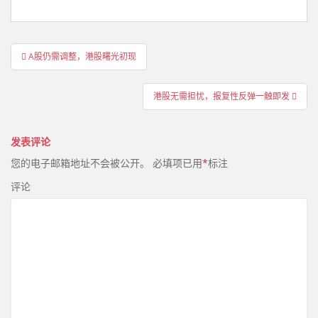
文
A股仍需调整，港股曙光初现
章
导
港股无需担忧，报复性反弹一触即发
航
发表评论
您的电子邮箱地址不会被公开。
必填项已用
*
标注
评论