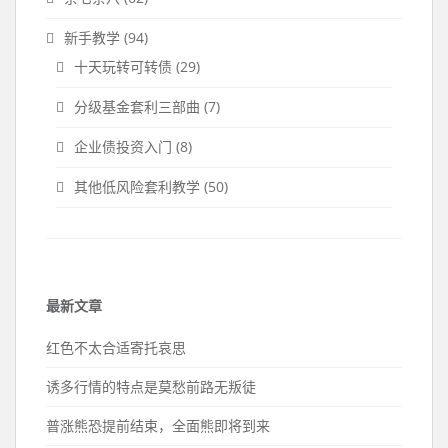
新手教学
(94)
十天玩转可转债
(29)
分级基金套利三部曲
(7)
企业债投资入门
(8)
其他低风险套利教学
(50)
最新文章
红色不太合适寄托哀思
诱多行情的特点是莫愁前路无叛徒
普涨熊恐提前结束，全面熊即将到来