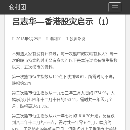
S
套利团
TOGGLE
k
i
吕志华—香港股灾启示（1）
p
t
o
2018年9月29日
套利团
投资杂谈
m
a
不知道大家有没有计算过，每一次熊市的跌幅有多大？每一
i
次的跌市持续的时间又有多久？以下是本港过去有恒生指数
n
以来，五次熊市的资料。
c
o
第一次熊市恒生指数从120点下跌到58.61，所需时间不详，
n
跌幅约51%。
t
第二次熊市恒生指数从一九七三年三月九日的1774.96，大
e
幅暴泻到七四年十二月十日的150.11，需时共一年零九个
n
月，跌幅高达91.5%。
t
第三次熊市恒生指数从八一年七月的1810.20开始，反复跌
到八二年十二月的676点，需时共一年零五个月，幅度约
63%。虽然熊市的最低点已见，但刚巧遇上了香港九七前途