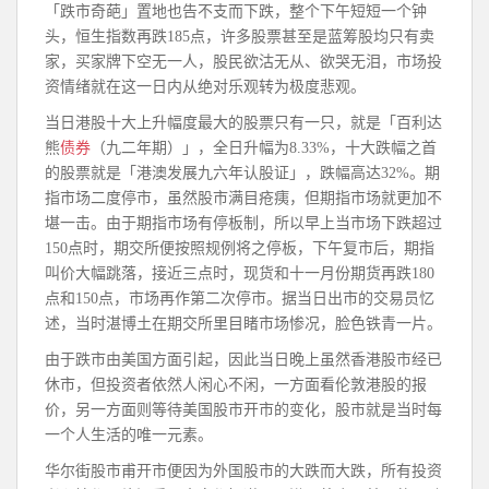
「跌市奇葩」置地也告不支而下跌，整个下午短短一个钟
头，恒生指数再跌185点，许多股票甚至是蓝筹股均只有卖
家，买家牌下空无一人，股民欲沽无从、欲哭无泪，市场投
资情绪就在这一日内从绝对乐观转为极度悲观。
当日港股十大上升幅度最大的股票只有一只，就是「百利达
熊
债券
（九二年期）」，全日升幅为8.33%，十大跌幅之首
的股票就是「港澳发展九六年认股证」，跌幅高达32%。期
指市场二度停市，虽然股市满目疮痍，但期指市场就更加不
堪一击。由于期指市场有停板制，所以早上当市场下跌超过
150点时，期交所便按照规例将之停板，下午复市后，期指
叫价大幅跳落，接近三点时，现货和十一月份期货再跌180
点和150点，市场再作第二次停市。据当日出市的交易员忆
述，当时湛博土在期交所里目睹市场惨况，脸色铁青一片。
由于跌市由美国方面引起，因此当日晚上虽然香港股市经已
休市，但投资者依然人闲心不闲，一方面看伦敦港股的报
价，另一方面则等待美国股市开市的变化，股市就是当时每
一个人生活的唯一元素。
华尔街股市甫开市便因为外国股市的大跌而大跌，所有投资