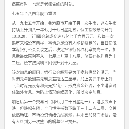
然离市时，也就是老熊告终的时刻。
七五年至八四年股市重温
从一九七五年开始，香港股市开始了另一次牛市，这次牛市
持续上升到八一年七月十七日星期五，恒生指数最高升到
1810.20，当日四会总成交达八亿七千六百万元。和每一次
熊市来临没有两样，事情总是没有人能够察觉的，当日傍晚
本港银行公会会议之后，决定把银行各项利率提高一匣，加
息后最优惠利率从十七厘上升至十八厘，储蓄存款利息为十
二厘，楼宇按揭利率则调升到十九厘。
该次加息的原因，银行公会解释是为了挽救疲弱的港元。当
时港元与欧洲美元利息差距达三厘半，加上美元不断上升
（当时港元没有和美元挂钩），形成资金外流，不少港资调
住海外套息。为防止情形继续恶化，所以决定加息。
加息后第一个交易日（即七月二十日星期一），港股应声下
跌，但跌幅有限，全日恒生指数下跌了三十二点二零，交投
依然畅旺，市场投资情绪仍然高涨，并未因加息而虚怯，没
有人料到另一次熊市的幔幕经已揭开。