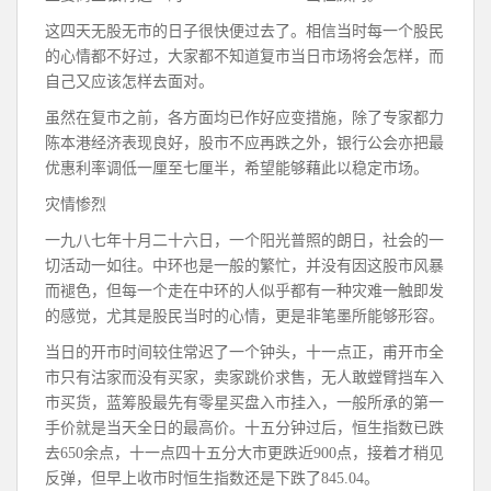
这四天无股无市的日子很快便过去了。相信当时每一个股民
的心情都不好过，大家都不知道复市当日市场将会怎样，而
自己又应该怎样去面对。
虽然在复市之前，各方面均已作好应变措施，除了专家都力
陈本港经济表现良好，股市不应再跌之外，银行公会亦把最
优惠利率调低一厘至七厘半，希望能够藉此以稳定市场。
灾情惨烈
一九八七年十月二十六日，一个阳光普照的朗日，社会的一
切活动一如往。中环也是一般的繁忙，并没有因这股市风暴
而褪色，但每一个走在中环的人似乎都有一种灾难一触即发
的感觉，尤其是股民当时的心情，更是非笔墨所能够形容。
当日的开市时间较住常迟了一个钟头，十一点正，甫开市全
市只有沽家而没有买家，卖家跳价求售，无人敢螳臂挡车入
市买货，蓝筹股最先有零星买盘入市挂入，一般所承的第一
手价就是当天全日的最高价。十五分钟过后，恒生指数已跌
去650余点，十一点四十五分大市更跌近900点，接着才稍见
反弹，但早上收市时恒生指数还是下跌了845.04。