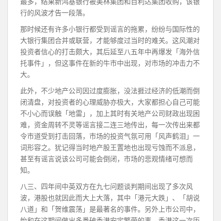
最多，结果新鸿基银行被美林集团和百利达集团收购，该银
行的风波才告一段落。
那时候还有许多小银行都受到谣言的拖累，纷纷与国际性的
大银行集团合并或联营，才能够度过当时的难关。这风潮对
投资者信心的打击颇大，其后延至八五年中再爆发「海外信
托事件」，但这事件在新的牛市中出现，对市场的冲击力不
大。
此外，不少地产公司因过度膨胀，没法捱过经济的低潮而倒
闭清盘，对投资者的心理威胁亦极大，大家都担心自己可能
不小心而误触「地雷」，加上其时有关地产公司财政出现困
难，资金周转不灵等谣言接二连三地传出，每一次传出来都
令市道受到打击回落，市场的投资气氛可用「风声鹤泪」一
词形容之。犹记得当时地产股王置地也出现亏蚀而不派息，
甚至有谣言说该公司可能会倒闭，市场的悲观情绪可想而
知。
八三、四年间中英双方在九七问题谈判期间出现了多次风
波，港股也就因此而大上大落，其中「港元大跌」、「胡说
八道」和「贺维震荡」是最著名的事件。另外上市公司中，
怡和在这期间做出多番破香港安定繁荣的事，香港这一次历