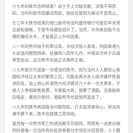
六七年的跌市怎样结束？由于手上欠缺文献，详情不得而
知。当时的跌市因暴动而起，相信也是因为暴动平息而止。
七三年大跌市结束的借口是市场当时盛传银行可能在年关将
近放松银根，于是市场便告回升了。当然，大市跌到极不合
理的偏低水平，才是真正上升的因素。
八一年的熊市始于利率过高，令经济陷入衰退，则因香港九
七前途问题而持续，扰攘到八四年九月，中英双方终于达成
草签协议，这次熊市也就正式寿终正寝。
八七年股灾可说是一次错误的跌市，因为当时人人都担心美
国经济经过五年的繁荣之后，可能会再次步入经济循环性衰
退阶段，加上担心所谓西方经济模式六十年一次大萧条，于
是人人争相拋售股票，令美股大跌，拖累了港股。当美股跌
后喘定，重拾升势时，港股熊市也就悄然逝去了。
八九年的跌市再因政治问题而起，打击投资者信心，政治风
潮平静下来，跌市也就随之而完结。
虽然每一次熊市死亡的诱因都不尽相同，然而有一点绝对相
同的是每一次当所有的投资者都对市场百分百悲观，人人黯