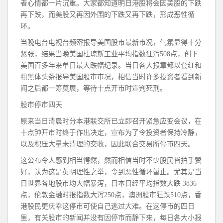
者心情都一片沉重。大家都知道明日港股将会因美股的下跌
再下跌，而美股又再因外围的下跌又再下跌，形成恶性循
环。
当晚电台电视台频密报导美国股市最新市况，气氛显得十分
紧张，结果当晚美国杜琼斯工业平均指数狂泻508点，创下
美国百多年来单日最大跌幅纪录。当日各大报章都以套红和
粗黑体头条报导美国股市市况，相信当时许多投资者看到新
闻之后都一筹莫展，等待十点开市时宣判死刑。
股市停市四天
原来当日清晨时分本港联交所已立即召开紧急应变会议，在
十点钟开市时终于作出决定，宣布为了令投资者保持冷静，
以及积压大量未清理的交收，因此联合交易所停市四天。
这公布令人感到相当愕然，然而相信当时不少股民皆拍手赞
好，认为这是英明理性之举，令到恶性循环暂止。尤其是当
日世界各地股市均大幅暴泻，日本日经平均指数大跌 3836
点，伦敦金融时报指数大泻250点，澳洲股市狂跌510点，香
港股民更庆幸这停市可使自己逃过大难。在这停市的四日
里，有关股市的新闻并没有因停市而静下来，每日各大小报