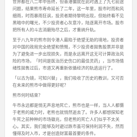
世界都在八二年中告终，但香港偏就在此时遇上了九七前途
问题，结果熊市寿命延长了二年，这一年里，股市时而和风
细雨，时而暴雨狂讽，投资者期待黎明出现，但始终看不见
黑暗中的曙光，不少投资者心灰意冷，陆逐离开市场。股市
把所有人的斗志消磨殆尽之后，才重纳升轨。
至于八九年的熊市则令港人最陷于绝望无助的境地，投资者
对中国的政局完全绝望和愤慨，不少投资者拋售股票并非是
为了避免进一步出现损失，而是永远离开这无可计算政治风
险的市场，「时间是医治历史伤口的最佳灵药」，当市场情
绪性拋售过后，市道又再重新依循经济的轨逃运行了。
「以古为镜，可知兴替」，我们吸收了历史的教训，又可否
在未来的熊市中做得更好呢？
熊市何时结束？
牛市永远都是悄无声息地死亡，熊市也是一样，当人人都慑
于老熊的威力时，老熊也就悄然逝去了。许多人都想探知老
牛死之前种种的市场徽兆，但老熊的死亡人们似乎不太关
心。其实，我们能够及时避过跌市虽可保持利润不失，然而
懂得及时入市，才是创造财富最首要的条件。