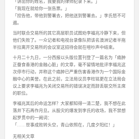
「讲出你的姓名，我要我的律师纪录下来。」
「我现在就给你一张告票。」
「控告他，带他到警署去，把他送到警署去。」李氏怒不可
遏。
当时联合交易所的其它高层职员试图劝李福兆冷静下来，但
他们失败了。一众记者和电视台录像队把该名澳洲记者半拖
半拉离开交易所的会议室这招待会就在喧吵声中结束。
十月二十九日，一分西报以头版位置刊登了一篇名为「癌肿
正蚕食香港的金融心脏」的文章，毫不留情地批评李福兆这
次停市行动，并称这个癌肿已严重伤害香港作为一个国际金
融中心的美誉。在此之前，立法局议员李柱铭更在立法局会
议上要求李福兆为关闭交易所的错误决定而辞丢联交所主席
的职位。
李福兆其后的命运怎样？大家都知得一清二楚，我不想在此
落井下石再作月旦。从股灾的爆发到李氏的收场，我不禁想
起罗贯中的一阙词：
「……世事成败转头空，青山依照在，几度夕阳红！」
无相关文章