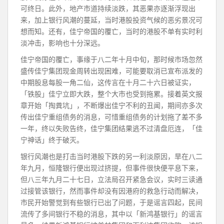
可终日。此外，地产市道持续淡跌，其恶果亦逐渐浮现出
来，加上银行风潮的蔓延，当时港股投资气候的恶劣景况可
想而知。还有，佳宁帝国的覆亡，当时的港股不单有实时利
淡冲击，影响也十分深远。
佳宁帝国的覆亡，事缘于八二年十月中旬，那时候市场忽然
盛传佳宁集团现金周转出现困难，可能要取消已宣布派发的
中期股息每股一角二仙，这传言在十月二十六日被证实，
「铁股」佳宁立即大跌，整个大市也受到拖累。接着英文报
章开始「掏粪坑」，不断爆出佳宁不利的丑闻，期间亦多次
传出佳宁重组债务的消息，可惜重组债务的计划拖了差不多
一年，终以失败告终，佳宁集团结果逃不过清盘厄连，「佳
宁神话」终于破灭。
银行风潮也是打击当时港股下跌的另一利淡原因，旱在八二
年九月，恒隆银行便出现过挤提，但事件很快便平息下来，
但八三年九月二十七日，立法局召开紧急会议，实时三读通
过接管该银行，然而事件却没有因港府的救急行动而解决，
市民开始警觉到有些银行已出了问题，于是谣言四起，民间
流传了多间银行不稳的消息，其中以「新鸿基银行」的谣言