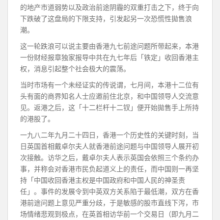
的地产市道弱势以及政治前途阴霾的双重打击之下，终于向
下跌破了这盘局的下限支持，引发起另一次恐慌性拋售浪
潮。
这一轮跌浪可以说主要由香港九七前途问题所带起来，本港
一份财经报章独家报导中共在九七年后「铁定」收回香港主
权，消息引起整个社会极大的震荡。
当时市场有一个未经证实的传说谓，七月间，本港十二位有
头有面的商界知名人士应邀前住北京，和中国领导人交流意
见。返港之后，这「十二栏杆十二钗」便开始拋售手上所持
的港股了。
一九八二年九月二十四日，香港一个历史性的关键时刻，当
日英国首相戴卓尔夫人就香港前途问题与中国领导人展开初
次接触。访华之后，戴卓尔夫人表示英国会依照三个条约办
事，并称会对香港市民负起道义上的责任，而中国则一再坚
持「中国收回香港主权是中国政府和中国人民的神圣责
任」。事件的发展令到中英双方关系陷于最低潮，双方在香
港前途问题上意见严重分歧，于是敏感的股市直线下泻，市
场情绪悲观到极点，在英首相访华前一个交易日（即九月二