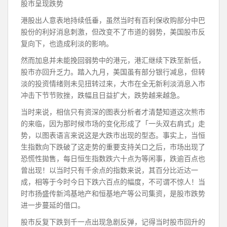
股市呈现跌势
港股出人意表地持续低垂，虽然当时有百利保收购部分中巴
股份的利好消息刺激，但改变不了市道的弱势，美国股市反
复向下，也造成利淡的影响。
然而加息并未能挽回弱势中的港元，港汇继续下跌至新低，
股市亦回升乏力。踏入九月，美国虽有部分银行减息，但转
淡的投资情绪则未见扭转过来，大市在全无新利淡消息入市
冲击下节节败挫，跌幅且日益扩大，跌势越来越急。
当时来说，相信只有资深的图表分析者才清楚知道这次熊市
的来临，因为那时候市场的变化形成了「一头双右肩式」走
势，以图表语言来说这是大跌市出现的型态。事实上，当恒
生指数向下跌破了这走势的重要支持关口之后，市场出现了
恐慌性拋售，每日恒生指数跌六十点为等闲事，跌逾百点也
曾出现！以当时只有千余点的指数来说，其百分比近达一
成，相等于今时今日下跌六百点的幅度，不可谓不惊人！当
时市扬盛传新鸿基地产和恒基地产等公司集资，是股市跌势
进一步蔓延的借口。
股市反复下跌到千一点出现急剧反弹，记得当时股市回升的