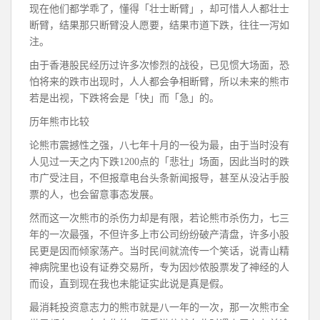
现在他们都学乖了，懂得「壮士断臂」，却可惜人人都壮士
断臂，结果那只断臂没人愿要，结果市道下跌，往往一泻如
注。
由于香港股民经历过许多次惨烈的战役，已见惯大场面，恐
怕将来的跌市出现时，人人都会争相断臂，所以未来的熊市
若是出视，下跌将会是「快」而「急」的。
历年熊市比较
论熊市震撼性之强，八七年十月的一役为最，由于当时没有
人见过一天之内下跌1200点的「悲壮」场面，因此当时的跌
市广受注目，不但报章电台头条新闻报导，甚至从没沾手股
票的人，也会留意事态发展。
然而这一次熊市的杀伤力却是有限，若论熊市杀伤力，七三
年的一次最强，不但许多上市公司纷纷破产清盘，许多小股
民更是因而倾家荡产。当时民间就流传一个笑话，说青山精
神病院里也设有证券交易所，专为因炒侬股票发了神经的人
而设，直到现在我也未能证实此说是真是假。
最消耗投资意志力的熊市就是八一年的一次，那一次熊市全