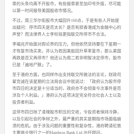
章的头条均离不开股市，有些报章甚至加印号外版，尽可能
以第一时间报导美国股收市情况。
不过，周三华尔街股市大幅回升160点，于是有些人开始提
出疑问：停市四天是否太长？是否有损香港成为金融中心的
声誉？而法律界人士李柱铭更指联交所停市不合法。
李福兆开始面对舆论界的压力，但他依然坚持要在下星期一
才恢复市场买卖，并认为若因美股回升草率复市，那么美国
再跌是否又再停市？他还认为周二若非明智决定停市，股市
已是「遍地尸骸」了。
至于港府方面，也同样作出支持联交所做法的言论，财政司
翟克诚在该星期的立法局会议中就说过：「政府认为股市停
市四日的决定是十分适当的，政府亦不会彻查今次事件是否
涉及个人利益。」港府认为这项决定完全符合社会人士以及
投资者利益。
这停市四日除了清理股市积压的交收，令投资者保持冷静，
以及引起社会的争辩之外，最严重的其实是期指市场面临崩
溃的危机。由于涉及问题的重要性和复杂性，港府聘请伦敦
主要商业银行之一的Hambros Bank Ltd.出任顾问。