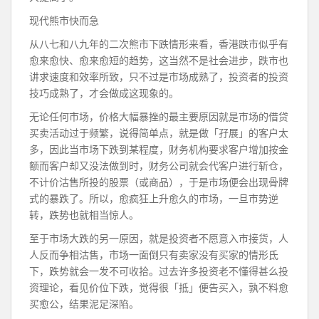
现代熊市快而急
从八七和八九年的二次熊市下跌情形来看，香港跌市似乎有
愈来愈快、愈来愈短的趋势，这当然不是社会进步，跌市也
讲求速度和效率所致，只不过是市场成熟了，投资者的投资
技巧成熟了，才会做成这现象的。
无论任何市场，价格大幅暴挫的最主要原因就是市场的借贷
买卖活动过于频繁，说得简单点，就是做「孖展」的客户太
多，因此当市场下跌到某程度，财务机构要求客户增加按金
额而客户却又没法做到时，财务公司就会代客户进行斩仓，
不计价沽售所投的股票（或商品），于是市场便会出现骨牌
式的暴跌了。所以，愈疯狂上升愈久的市场，一旦市势逆
转，跌势也就相当惊人。
至于市场大跌的另一原因，就是投资者不愿意入市接货，人
人反而争相沽售，市场一面倒只有卖家没有买家的情形氐
下，跌势就会一发不可收拾。过去许多投资老不懂得甚么投
资理论，看见价位下跌，觉得很「抵」便告买入，孰不料愈
买愈公，结果泥足深陷。