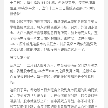
十二日），恒生指数报1121.85，但访华完毕，港股迅即滑
落至800点水平之下，当年十二月二日最低还跌到676.30的
新低位！
当时对股市不利的谣言四起，市场盛传本港知名世家子弟大
举拋售股票套现，将永远撤离香港市场，另外，外资调走资
金、大户出售资产套现等消息日有所闻，加上港元大跌，整
个香港充斥着一片末日情怀的情绪。那时候，谁也不知道
676.30原来就是这熊市的最低点，其后虽然市场依然饱受政
治和经济因素的冲击，但都没有再跌低过这水平了。
股市反复不定
从八二年十二月到入四年九月，中英就香港前途问题草签之
前，香港股市便在676点至1000点之间反复上落，这段艰辛
而又漫长的日子，每一位经历过的股民都知道是不容易捱
的。
这段日子里，香港股市很大程度上受到九七间题的影响而波
动，中英双方「互谅互让」，在香港前途问题上的会谈取得
进展时，股市就雀跃上升；当中英双方骂战，各不相让下，
股市就惊惶下跌，香港股市的投资者就在政治风而中惶煌不