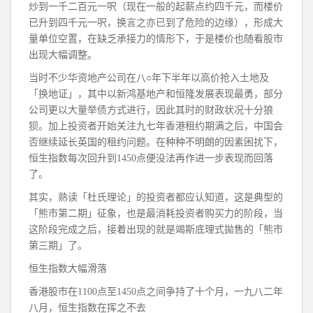
炒到一千二百元一呎（现在一般的起薪点约四千元，而楼价
已升到四千元一呎，换言之亦已到了危险的边缘），形成大
量单位空置，在缺乏承接力的情形下，于是楼价也随看股市
出现大幅调整。
当时不少华资地产公司在八○年下半年以高价抢入土地及
「换地证」，其中以新鸿基地产和恒隆发展表现最勇，部分
公司更以大量举债方式进行，因此其时的财政状况十分狼
狈。加上投资者开始关注九七年香港租约期满之后，中国会
否继续延长英国的租约问题。在种种不明朗的因素困扰下，
恒生指数每次回升到1450点便没法再作进一步表现而回落
了。
其实，熟读「杜氏理论」的投资者都应认知道，这是典型的
「熊市第二期」征象，也是最消耗投资者购买力的阶段，当
这阶段完成之后，接着出现的就是竭斯底理式拋售的「熊市
第三期」了。
恒生指数大幅滑落
香港股市在1100点至1450点之间争持了十个月，一九八二年
八月，恒生指数在挥之不去