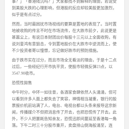
事？」「香港陆沉吗？」大家都找不到解释的理由，若说受
到美股大跌的心理影响，但港股的反应却较美股更加激烈，
似乎是有点过分。
然而，当时最困扰市场视线的要算是置地的表现了。当时置
地被收购的传言不时在市场流传，在大跌市前夕，此说更是
甚嚣尘上，有说日本财团出价每股十三元以上全面收购，有
说刘銮鸿有意狙击，令到置地股价在大跌市中逆流而上，使
不少投资者寄以憧憬，忘记做好跌市的预防措施。
由于跌市实在过分，而且市场全无看淡的理由，于是十二点
过后，一些经纪行开市执平货，使股市轻微反弹23点，以
3547.90收市。
恐慌性拋售
中午时分，中环一如往昔，各酒家食肆依然人头涌涌，但可
以看到许多人面上都失去了笑容，神情相当凝重，银行的股
票报价机前站满了人，电台、电视台都以头条来报导这宗新
闻，传播媒介不但把消息传了开去，也把恐慌传了开去。此
外，不少人把噩耗告知亲友，恐慌迅即间蔓延至香港每一角
落。下午二时三十分股市重开，卖盘排山倒海般涌至，连