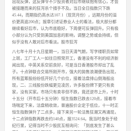
出现反弹，这反弹令不少投资者对后市继续抱有信心，才会
被接踵而来的狂泻杀个措手不及。当日全日指数只下跌
45.44，而期指仍高水达107.1（现货月份），远期月份的溢
价更高逾200点；报章引述证券业人士的看法，极大部分都
继续看好后市，认为市底稳好，下周便可反弹回升。只有极
小部分认为只受到美国加息的影响，调整之势或会持缤，但
似乎没有人敢对后市看淡。股市狂泻
八七年十月十九日星期一，当日天清气朗，写字缕职员如常
上斑，工厂工人一如往日照常开工，香港没有不利的经济新
闻出现，中英关系空前良好，可是当日香港股市却出了乱
子。十点钟联合交易所刚开市，强大的拋售浪潮便告出现，
所有蓝筹股纷纷低开好几个价位，接着沽盘排山倒海般出
现，二、三线股份跌幅更见凌厉，许多股份牌下更只有卖
家，没有买家。市场只有卖非但不跌，竟还逆市上升，十时
十五分（开市后十五分钟）恒生指数已跌去120点，接着市
场喘定下来，沽盘稍收敛，普遍股价企定于低位，十一时正
恒生指数弹升了二点多，接下来另一轮沽售狂潮又再涌现，
十二点钟指数再跌去约140点，报3524.64。我当时身处于经
纪行里，记得当时不少股民互相询问：「到底发生了甚么