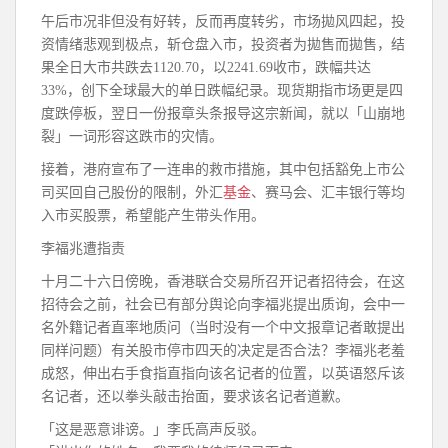
午后市况非但没有好转，反而再度转劣，市场拋风四起，投
资情绪悲观到极点，斩仓盘入市，投资者为拋售而拋售，结
果全日大市共跌去1120.70，以2241.69收市，跌幅共达
33%，创下全球最大的单日跌幅纪录。现货期指市场更是四
度跌停板，翌日一份报章头条报导这宗新闻，就以「山崩地
裂」一词形容这跌市的灾情。
接着，港府宣布了一连串的救市措施，其中包括豁免上市公
司买回自己股份的限制，外汇
基金
、赛马会、汇丰银行等均
入市买股票，希望能产生带头作用。
李福兆遭指责
十月二十六日傍晚，香港联合交易所召开记者招待会，在这
招待会之前，社会已有部分舆论向李福兆提出质询，会中一
名外籍记者直率地质问（当时没有一个中文报章记者敢提出
同样问题）有关股市停市四天的决定是否合法？李福兆老羞
成怒，伸出右手食指直指向该名记者的位置，以英语怒斥该
名记者，还以拳头敲击抬面，要求该名记者道歉。
「这是恶意诽谤。」李氏高声反驳。