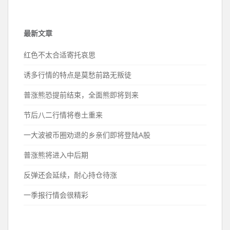
最新文章
红色不太合适寄托哀思
诱多行情的特点是莫愁前路无叛徒
普涨熊恐提前结束，全面熊即将到来
节后八二行情将卷土重来
一大波被币圈劝退的乡亲们即将登陆A股
普涨熊将进入中后期
反弹还会延续，耐心持仓待涨
一季报行情会很精彩