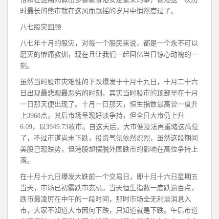
时最长的熊市就在这风而飘摇的岁月中悄然度过了。
八七股灾回顾
八七年十月的股灾，对每一个股民来说，都是一个永不可以
磨灭的惨痛教训，现在且让我们一起回亿当日惊心动魄的一
刻。
虽然当时股市灾难性的下跌爆发于十月十九日，十月二十六
日出现最悲观最恶劣的时刻，其实当时股市的顶部早在十月
一日那天便出现了。十月一日那天，恒生指数最高曾一度升
上3968点，其后市场呈现好淡争持，但全日大市仍上升
6.09，以3949.73收市。自这天后，大市便没法再重睹这高位
了，不过市道尚未下跌，投资气氛依然炽烈，虽然这段期间
美股己现跌势，但港股却摆脱外围跌市的影响在高位争持上
落。
在十月十九日爆发大跌前一个交易日，即十月十六日星期五
当天，市场已初露跌市玄机。当天恒生指数一度跌逾百点，
跌市最凌厉在中午的一段时间，那时市场全无利淡消息入
市，大家不知道大市因何下跌，只知道就是下跌。午后市道