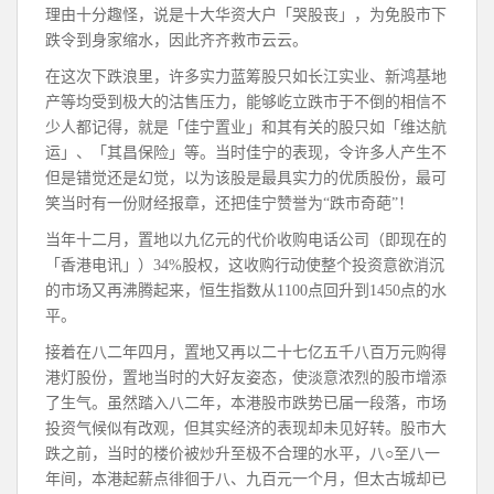
理由十分趣怪，说是十大华资大户「哭股丧」，为免股市下
跌令到身家缩水，因此齐齐救市云云。
在这次下跌浪里，许多实力蓝筹股只如长江实业、新鸿基地
产等均受到极大的沽售压力，能够屹立跌市于不倒的相信不
少人都记得，就是「佳宁置业」和其有关的股只如「维达航
运」、「其昌保险」等。当时佳宁的表现，令许多人产生不
但是错觉还是幻觉，以为该股是最具实力的优质股份，最可
笑当时有一份财经报章，还把佳宁赞誉为“跌市奇葩”！
当年十二月，置地以九亿元的代价收购电话公司（即现在的
「香港电讯」）34%股权，这收购行动使整个投资意欲消沉
的市场又再沸腾起来，恒生指数从1100点回升到1450点的水
平。
接着在八二年四月，置地又再以二十七亿五千八百万元购得
港灯股份，置地当时的大好友姿态，使淡意浓烈的股市增添
了生气。虽然踏入八二年，本港股市跌势已届一段落，市场
投资气候似有改观，但其实经济的表现却未见好转。股市大
跌之前，当时的楼价被炒升至极不合理的水平，八○至八一
年间，本港起薪点徘徊于八、九百元一个月，但太古城却已