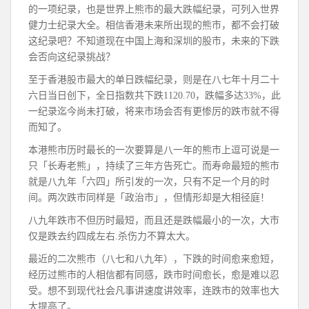
的一项纪录，也是世界上熊市的最大跌幅纪录，可列入世界
健力士纪录大全。相信香港未来所出现的熊市，都不会打破
这纪录吧？不知道现在中国上海和深圳的股市，未来的下跌
会否向这纪录挑战？
至于香港股市最大的单日跌幅纪录，则是在八七年十月二十
六日当日创下，全日指数共下跌1120.70，跌幅多达33%，此
一纪录迄今尚未打破，将来市场会否有更惨厉的跌市就不得
而知了。
本港熊市历时最长的一次要算是八一年的熊市上逗可说是一
只「长寿老熊」，持续了三年方告死亡。而寿命最短的熊市
就是八九年「六四」所引发的一次，只有不足一个月的时
间。两次跌市同样是「政治市」，但情形却是大相径庭！
八九年跌市不但历时最短，而且还是跌幅最小的一次，大市
仅是跌去约四成左右.杀伤力不算太大。
最近的二次熊市（八七和八九年），下跌的时间愈来愈短，
经历过熊市的人相信都有同感，跌市时间愈长，愈是难以忍
受。想不到现代社会凡事讲速度讲效率，连跌市的效率也大
大提高了。