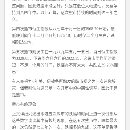
这问题，因此港股未能回升，只是在低位大幅波动，反复争
持到八四年中。以此计算，这次熊市持续的时间则达三年之
久。
第四次熊市恒生指数从八七年十月一日的3968.70开始，最
低跌到同年十二月七日的1876.18，历时仅二个月左右，跌
幅则达53%。
第五次熊市则发生在一九八九年五月十五日，当日恒生指数
为3329.05，下跌到六月六日的2022.15，这跌市同样历时很
短，不足一个月的时间，跌幅亦不算太大，共跌去39.26%而
已！
有人亦把九○年美、伊战争所触发的跌市视之为一次迷你股
灾，但我则认为这只是一次开市中的中期性调整，因此不算
是熊市。
熊市有趣现象
上文详细列述出本港五次熊市的跌幅和时间上道一次倒想从
这些数字谈谈其中有趣的现象。在这五次熊市中，跌幅最大
的一次仍然是七三年的一次，跌幅多逾九成，这不单是香港