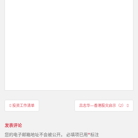
文
投资工作清单
吕志华—香港股灾启示（2）
章
导
发表评论
航
您的电子邮箱地址不会被公开。
必填项已用
*
标注