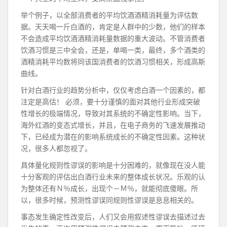
举个例子，以全部消费者的平均饮酒酒精消耗量为评估数
据。天天喝一斤白酒的，肯定是人群中的少数，他们的样本
不会造成平均饮酒酒精消耗量数据的重大波动。不管消费者
饮酒习惯是三中全会，还是，单喝一类，最终，多个酒类的
酒精消耗平均数将同该国消费者的饮酒习惯相关，形成高斯
曲线。
针对白酒行业的趋势分析中，仅仅考虑白酒一个因素的，都
注定是高估！ 必须，要十分谨慎的面对其他行业形成突破
性增长的极端情况，导致对其系统的不确定性影响。当下，
海外红酒的变态式增长，并且，在电子商务的飞速发展推动
下，已经成为潜在的影响系统成长的不确定性因素。这种状
况，很多人都忽视了。
具体量化规则性谬误的影响是十分困难的，就像现在没人能
十分客观的评估出白酒行业未来的整体成长状况。乐观的认
为整体还有Ｎ％成长，出现个－Ｍ％，就能彻底傻眼。所
以，很多时候，预测性谬误同规则性谬误是息息相关的。
事态发生确定性改变后，人们又会用叙述性谬误去描述过去