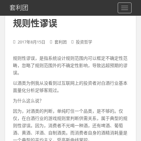
S
套利团
TOGGLE
k
i
规则性谬误
p
t
o
2017年8月15日
套利团
投资哲学
m
a
规则性谬误，是指系统设计规则范围内可以框定不确定性范
i
畴，忽略了规则范围外的不确定性影响，导致远超预期的谬
n
误。
c
o
以酒类为例我从没看到过互联网上的投资者对白酒行业基本
n
面量化分析足够客观过。
t
为什么这么说？
e
n
因为，对酒类的判断，单纯盯住一个品类，是不够的。仅
t
仅，在白酒行业的游戏规则里判断供需关系，属于典型的规
则性谬误。因为，消费者不光喝一种酒，还有啤酒、葡萄
酒、黄酒、洋酒、自制酒类。而消费者自身的酒精消耗量是
一个典型的平均主义，受高斯曲线掌控。