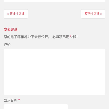
文
叙述性谬误
预测性谬误
章
导
发表评论
航
您的电子邮箱地址不会被公开。
必填项已用
*
标注
评论
显示名称
*