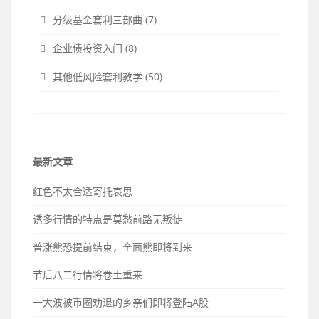
分级基金套利三部曲
(7)
企业债投资入门
(8)
其他低风险套利教学
(50)
最新文章
红色不太合适寄托哀思
诱多行情的特点是莫愁前路无叛徒
普涨熊恐提前结束，全面熊即将到来
节后八二行情将卷土重来
一大波被币圈劝退的乡亲们即将登陆A股