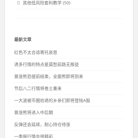
其他低风险套利教学
(50)
最新文章
红色不太合适寄托哀思
诱多行情的特点是莫愁前路无叛徒
普涨熊恐提前结束，全面熊即将到来
节后八二行情将卷土重来
一大波被币圈劝退的乡亲们即将登陆A股
普涨熊将进入中后期
反弹还会延续，耐心持仓待涨
一季报行情会很精彩