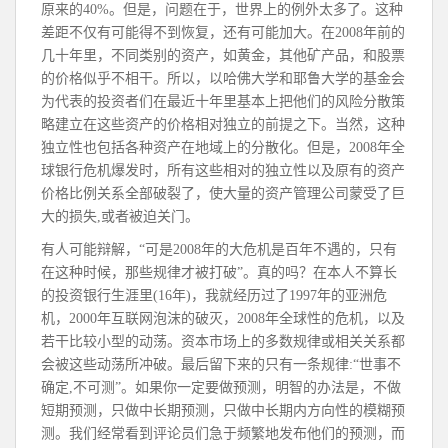
原来的40%。但是，问题在于，世界上的例外太多了。这种
差距不仅有可能得不到恢复，还有可能加大。在2008年前的
几十年里，不同类别的资产，如黄金，其他矿产品，和股票
的价格似乎不相干。所以，以哈佛大学和耶鲁大学的基金会
为代表的投资者们在最近十年里基本上把他们的风险分散策
略建立在这些资产的价格相对独立的前提之下。当然，这种
独立性也包括各种资产在地域上的分散化。但是，2008年全
球银行危机爆发时，所有这些相对的独立性以及原有的资产
价格比例关系全部破裂了，使大量的资产管理公司蒙受了巨
大的损失,或者被迫关门。
有人可能辩解，“可是2008年的大危机是百年不遇的，只有
在这种时候，那些规律才被打破”。真的吗？在本人不算长
的投资银行生涯里(16年)，我就经历过了1997年的亚洲危
机，2000年互联网泡沫的破灭，2008年全球性的危机，以及
若干比较小型的动荡。资本市场上的多数规律或相关关系都
会被这些动荡所冲破。最后留下来的只有一条规律:“世事不
确定,不可测”。如果你一定要做预测，明智的办法是，不做
短期预测，只做中长期预测，只做中长期内方向性的模糊预
测。我们经常看到评论员们急于频繁地发布他们的预测，而