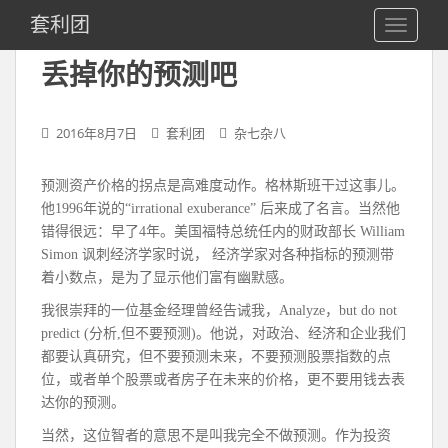
S
套利团
TOGGLE
k
i
丢掉你的预测吧
p
t
o
2016年8月7日
套利团
杂七杂八
m
a
预测资产价格的拐点是高难度动作。格林斯班干过这事儿。
i
他1996年说的“irrational exuberance” 后来成了名言。当然他
n
错得很远：早了4年。美国福特总统任内的财政部长 William
c
Simon 讽刺经济学家时说， 经济学家对各种指标的预测带
o
着小数点，是为了显示他们富有幽默感。
n
t
我很崇拜的一位基金经理曾经告诫我，Analyze，but do not
e
predict (分析,但不要预测)。他说，对政治、经济和企业我们
n
都要认真研究，但不要预测未来，不要预测股票指数的点
t
位，或者单个股票或者房子在未来的价格，更不要用钱去表
达你的预测。
当然，这位智者的意思不是叫我完全不做预测。作为投资