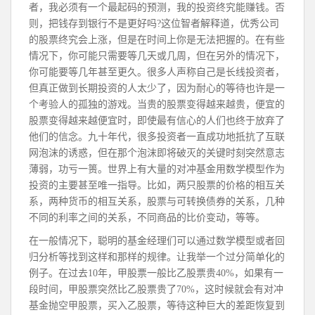
者，我必须有一个最起码的预测，我的投资终究能赚钱。否
则，把钱存到银行不是更好吗?这位智者解释道，优秀公司
的股票终究会上涨，但是在时间上你是无法把握的。在有些
情况下，你可能只需要等几天或几周，但在另外的情况下，
你可能要等几年甚至更久。很多人声称自己是长线投资者，
但真正做到长期投资的人太少了，因为耐心的等待也许是一
个考验人的孤独的游戏。当贵的股票变得越来越贵，便宜的
股票变得越来越便宜时，即使最有信心的人们也终于放弃了
他们的信念。九十年代，很多投资者一直成功地抵抗了互联
网泡沫的诱惑，但在那个泡沫即将破灭的关键时刻突然意志
薄弱，功亏一篑。世界上有大量的对冲基金用数学模型作为
投资的主要甚至唯一指导。比如，两只股票的价格的相互关
系，两种货币的相互关系，股票与可转换债券的关系，几种
不同的利率之间的关系，不同商品的比价变动，等等。
在一般情况下，聪明的基金经理们可以通过数学模型或者回
归分析等找到这样和那样的规律。让我举一个过分简单化的
例子。在过去10年，甲股票一般比乙股票贵40%，如果有一
段时间，甲股票突然比乙股票贵了70%，这时候就会有对冲
基金抛空甲股票，买入乙股票，等待这种巨大的差距恢复到