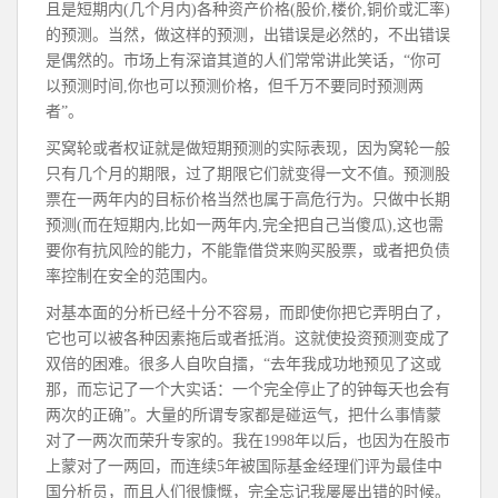
且是短期内(几个月内)各种资产价格(股价,楼价,铜价或汇率)
的预测。当然，做这样的预测，出错误是必然的，不出错误
是偶然的。市场上有深谙其道的人们常常讲此笑话，“你可
以预测时间,你也可以预测价格，但千万不要同时预测两
者”。
买窝轮或者权证就是做短期预测的实际表现，因为窝轮一般
只有几个月的期限，过了期限它们就变得一文不值。预测股
票在一两年内的目标价格当然也属于高危行为。只做中长期
预测(而在短期内,比如一两年内,完全把自己当傻瓜),这也需
要你有抗风险的能力，不能靠借贷来购买股票，或者把负债
率控制在安全的范围内。
对基本面的分析已经十分不容易，而即使你把它弄明白了，
它也可以被各种因素拖后或者抵消。这就使投资预测变成了
双倍的困难。很多人自吹自擂，“去年我成功地预见了这或
那，而忘记了一个大实话：一个完全停止了的钟每天也会有
两次的正确”。大量的所谓专家都是碰运气，把什么事情蒙
对了一两次而荣升专家的。我在1998年以后，也因为在股市
上蒙对了一两回，而连续5年被国际基金经理们评为最佳中
国分析员，而且人们很慷慨，完全忘记我屡屡出错的时候。