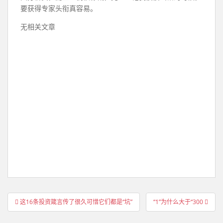
要获得专家头衔真容易。
无相关文章
文
这16条投资箴言传了很久可惜它们都是“坑”
“1”为什么大于“300
章