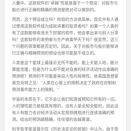
人囊中。这款软件的“卓越”性能是基于一个预设：对股市与
股价进行正确和精确的预测是绝对可以做到的。
然而，这个预设成立吗？检验的方法很简单。现实中有人通
过使用这款软件成为成就卓著的投资者吗？如果一个人真的
有了这款能够收进天下财富的软件，他会拿出来与别人分享
吗？这款软件的发明者与生产商富甲天下吗？很显然，这三
个问题的答案都是否定的。因此，关于对股市与股价能够进
行正确与精确预测的预设也很可能是不成立的。
人类是这个星球上最接近无所不能的，能上天能入地，能计
算能克隆，但是为什么却不能对自身的经济活动作出准确的
预测呢？预测的不可能是来自人性的局限性。依英国思想家
奥克肖特之见：“人类在心智上的限制决定了政府在控制和
预测事件能力上的限制。”
宇宙的本质在于，它不会让我们知道或预知它所有的一切。
人的理性能力是极其有限的，没有人是全知全能的，因此没
有人有能力去对经济活动从宏观到微观进行连续准确的预
测。给出的预测越精确，往往错的会越离谱。
科学哲学家波普尔在《历史决定论的贫困》中认为，由于受