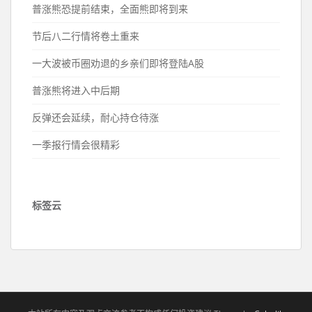
普涨熊恐提前结束，全面熊即将到来
节后八二行情将卷土重来
一大波被币圈劝退的乡亲们即将登陆A股
普涨熊将进入中后期
反弹还会延续，耐心持仓待涨
一季报行情会很精彩
标签云