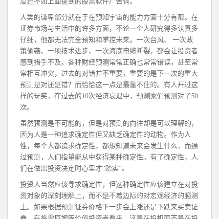
度还不如上面提到的股票软件广告词。
人类的谦卑部分就在于在预知宇宙的能力方面十分有限。在
证券市场与生活中的许多方面，不论一个人研究得多认真多
仔细，他都无法完全预知和掌控未来。一次台风、 一次政
策偷袭、一项技术进步、一次海底电缆断裂，都会让投资者
感到措手不及。各种财经预测常常正确也常常错误，甚至常
常相互冲突，过去的对错并不重要，重要的是下一次的重大
预测是对还是错？而恰恰这一点是最靠不住的。有人开过这
样的玩笑，在过去的10次经济衰退中，预测家们预测对了50
次。
虽然预测是不可能的，但是对预测的向往却是可以理解的，
因为人是一种追求确定性但又缺乏确定性的动物。作为人
性，每个人都追求确定性，都想知道未来会发生什么，而通
过预测，人们指望能从中获得某种确定性。有了确定性，人
们在做出投资决定时心里才“踏实”。
投资人当然应该寻求确定性，但这种确定性应该建立在对投
资对象的深刻理解上，而不是不着边际的对宏观经济的臆测
上。如果根据预测证券价格下一步会上涨还是下跌来买卖证
券，在格雷厄姆等价值投资者看来，这是在投机而不是在投