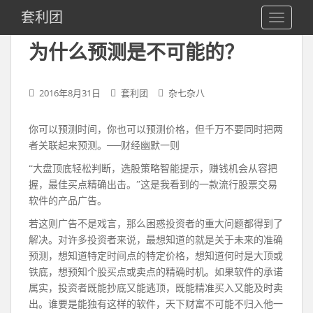
S
套利团
TOGGLE
k
i
为什么预测是不可能的？
p
t
o
2016年8月31日
套利团
杂七杂八
m
a
你可以预测时间，你也可以预测价格，但千万不要同时把两
i
者关联起来预测。──财经幽默一则
n
c
“大盘顶底轻松判断，选股策略智能提示，赚钱机会从容把
o
握，最佳买点精确出击。”这是我看到的一款流行股票交易
n
软件的产品广告。
t
若这则广告不是戏言，那么困惑投资者的重大问题都得到了
e
解决。对许多投资者来说，最想知道的就是关于未来的准确
n
预测，想知道特定时间点的特定价格，想知道何时是大顶或
t
铁底，想预知个股买点或卖点的精确时机。如果软件的承诺
属实，投资者既能抄底又能逃顶，既能精准买入又能及时卖
出。谁要是能独有这样的软件，天下财富不可能不归入他一