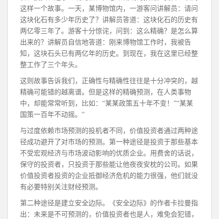
这样一个故事。一天，某博物馆内，一游客问讲解员：请问
这块化石有多少年历史了？讲解员答道：这块化石的历史有
两亿零三年了。游客十分惊诧，问到：这么精确？是怎么算
出来的？讲解员自信地答道：刚来博物馆工作时，我被告
知，这块石头已有两亿年的历史。到现在，我在这里已经整
整工作了三个年头。
这则故事告诉我们，正确性与精确性往往是十分冲突的，越
精确可能错的越离谱。但是这样的精确预测，在人类事物
中，却能常常听到，比如：“某某政策五十年不变！”“某某
国策一百年不动摇。”
与过度依赖市场预测的投机者不同，价值投资者通过两种途
径成功避开了对市场的预测。第一种途径是投资于那些基本
不受宏观经济与市场波动影响的优质企业。用费舍的话说，
保守的投资者，只投资于那些能让他夜夜安枕的公司。如果
价值投资者投资的企业抵御经济危机的能力很强，他们就没
有必要特别关注财经预测。
第二种途径是建立安全边际。《安全边际》的作者卡拉曼指
出：未来是不可预测的，价值投资者也是人，难免会犯错，