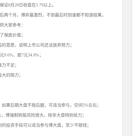
8月20日收盘在5.79以上。
后两个月，博弈最激烈，不到最后时刻谁都不知道结果。
供大家参考：
去了保底价值；
股的意愿，说明上市公司还没放弃努力；
元9.6%，距7元34.8%；
推力不足；
极大的阻力；
，如果后期大盘不拖后腿，可适当参与，空间5%左右；
不大，博强制转股风险很大，除非大盘特别给力；
别的投资手段可以适当参与博大盘，至少不赔钱；