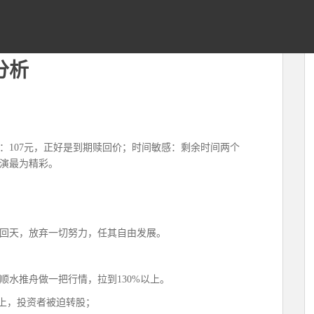
分析
：107元，正好是到期赎回价；时间敏感：剩余时间两个
演最为精彩。
回天，放弃一切努力，任其自由发展。
顺水推舟做一把行情，拉到130%以上。
9以上，投资者被迫转股；