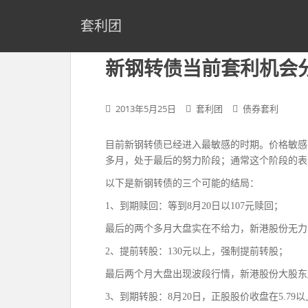
S
k
套利团
i
p
新钢转债当前套利机会
t
o
m
2013年5月25日
套利团
债券套利
a
i
目前新钢转债已经进入最敏感的时期。价格敏感
n
多月，处于最后的努力阶段；通常这个阶段的表
c
o
以下是新钢转债的三个可能的结局：
n
1、到期赎回：等到8月20日以107元赎回；
t
e
最后的两个多月大盘实在不给力，新港股份无力
n
2、提前转股：130元以上，强制提前转股；
t
最后两个月大盘出现波段行情，新港股份大股东
3、到期转股：8月20日，正股股价收盘在5.7