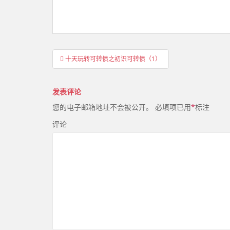
文
十天玩转可转债之初识可转债（1）
章
导
发表评论
航
您的电子邮箱地址不会被公开。
必填项已用
*
标注
评论