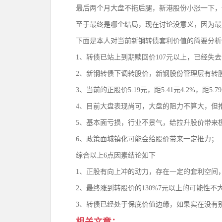
最后两个月大盘不拖后腿，新港股份小涨一下，保证
至于最终是哪个结局，现在讨论没意义，因为最
下面是本人对当前新钢转债套利价值的简要分析
1、转债已站上到期赎回价107元以上，已经失
2、新钢转债下调转股价，新钢股份管理层有转
3、当前的正股价5.19元，距5.41元4.2%，距5.79
4、目前大盘表现尚可，大盘的阻力不算大，但
5、基本面亏损，行业不景气，给拉升股价带来
6、政策面城镇化可能会给股价带来一定推力；
综合以上6点因素结论如下
1、正股有向上冲的动力，存在一定的套利空间
2、最终涨到转股价的130%7元以上的可能性
3、转债已经处于保底价值边缘，如果实在没有
相关文章：