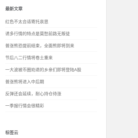
最新文章
红色不太合适寄托哀思
诱多行情的特点是莫愁前路无叛徒
普涨熊恐提前结束，全面熊即将到来
节后八二行情将卷土重来
一大波被币圈劝退的乡亲们即将登陆A股
普涨熊将进入中后期
反弹还会延续，耐心持仓待涨
一季报行情会很精彩
标签云