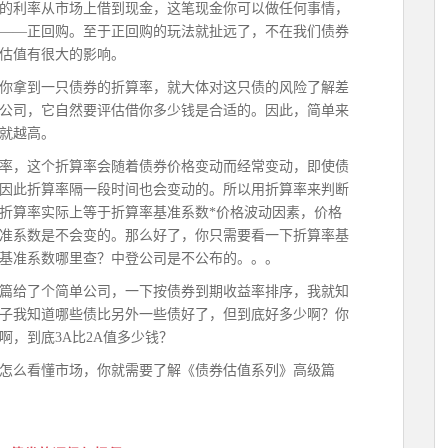
的利率从市场上借到现金，这笔现金你可以做任何事情，
——正回购。至于正回购的玩法就扯远了，不在我们债券
估值有很大的影响。
你拿到一只债券的折算率，就大体对这只债的风险了解差
公司，它自然要评估借你多少钱是合适的。因此，简单来
就越高。
率，这个折算率会随着债券价格变动而经常变动，即使债
因此折算率隔一段时间也会变动的。所以用折算率来判断
折算率实际上等于折算率基准系数*价格波动因素，价格
准系数是不会变的。那么好了，你只需要看一下折算率基
基准系数哪里查？中登公司是不公布的。。。
篇给了个简单公司，一下按债券到期收益率排序，我就知
子我知道哪些债比另外一些债好了，但到底好多少啊？你
，到底3A比2A值多少钱？
怎么看懂市场，你就需要了解《债券估值系列》高级篇