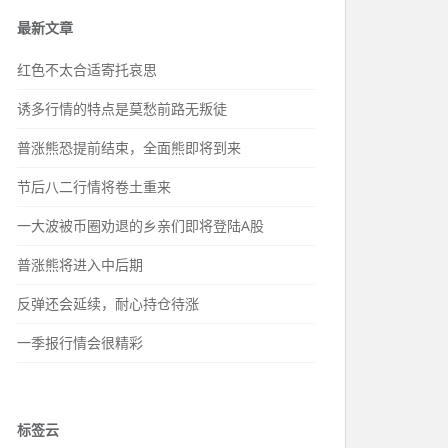
最新文章
红色不太合适寄托哀思
诱多行情的特点是莫愁前路无叛徒
普涨熊恐提前结束，全面熊即将到来
节后八二行情将卷土重来
一大波被币圈劝退的乡亲们即将登陆A股
普涨熊将进入中后期
反弹还会延续，耐心持仓待涨
一季报行情会很精彩
标签云