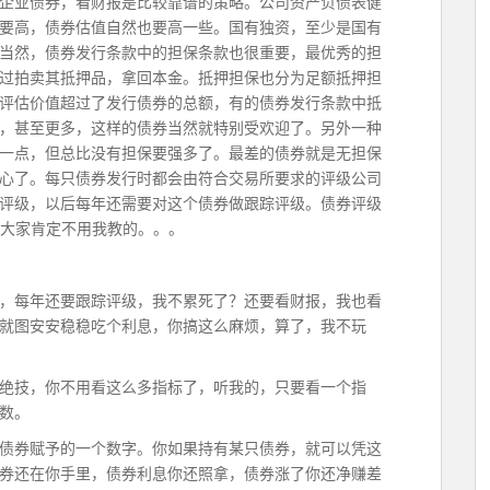
企业债券，看财报是比较靠谱的策略。公司资产负债表健
要高，债券估值自然也要高一些。国有独资，至少是国有
当然，债券发行条款中的担保条款也很重要，最优秀的担
过拍卖其抵押品，拿回本金。抵押担保也分为足额抵押担
评估价值超过了发行债券的总额，有的债券发行条款中抵
，甚至更多，这样的债券当然就特别受欢迎了。另外一种
一点，但总比没有担保要强多了。最差的债券就是无担保
心了。每只债券发行时都会由符合交易所要求的评级公司
评级，以后每年还需要对这个债券做跟踪评级。债券评级
个数大家肯定不用我教的。。。
，每年还要跟踪评级，我不累死了？还要看财报，我也看
就图安安稳稳吃个利息，你搞这么麻烦，算了，我不玩
绝技，你不用看这么多指标了，听我的，只要看一个指
数。
债券赋予的一个数字。你如果持有某只债券，就可以凭这
券还在你手里，债券利息你还照拿，债券涨了你还净赚差