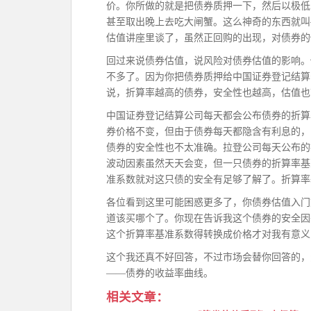
价。你所做的就是把债券质押一下，然后以极低
甚至取出晚上去吃大闸蟹。这么神奇的东西就叫
估值讲座里谈了，虽然正回购的出现，对债券的
回过来说债券估值，说风险对债券估值的影响。
不多了。因为你把债券质押给中国证券登记结算
说，折算率越高的债券，安全性也越高，估值也
中国证券登记结算公司每天都会公布债券的折算
券价格不变，但由于债券每天都隐含有利息的，
债券的安全性也不太准确。拉登公司每天公布的
波动因素虽然天天会变，但一只债券的折算率基
准系数就对这只债的安全有足够了解了。折算率
各位看到这里可能困惑更多了，你债券估值入门
道该买哪个了。你现在告诉我这个债券的安全因
这个折算率基准系数得转换成价格才对我有意义啊
这个我还真不好回答，不过市场会替你回答的，
——债券的收益率曲线。
相关文章：