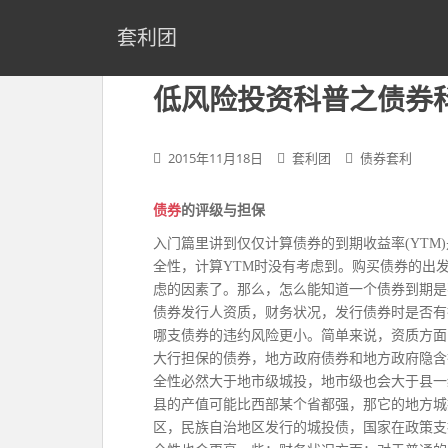
S
k
套利团
i
p
低风险投资科普之债券
t
o
m
2015年11月18日
套利团
债券套利
a
i
债券
的评级与担保
n
c
入门篇里讲到仅仅计算债券的到期收益率(YTM
o
全性，计算YTM时没有考虑到。购买债券的出
n
虑的因素了。那么，怎么能知道一个债券到期是
t
债券发行人资质，财务状况，发行债券时是否有
e
哪支债券的违约风险更小。简单来说，资质方面
n
大行担保的债券，地方政府债券和地方政府隐含
t
全性必然大于地市级城投，地市级也会大于县一
县的产值可能比西部某个省都强，那它的地方城
区，民族自治地区发行的城投债，国家在政策支