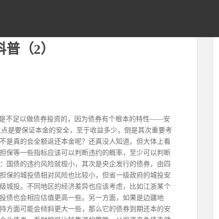
科普（2）
)是不足以做债券投资的，因为债券有个根本的特性——安
发点是要保证本金的安全，至于收益多少，倒是其次重要考
不是真的会全额返还本金呢？还真没人知道。但大体上看
担保等一些指标应该可以判断违约的概率，至少可以判断
：国债的违约风险就极小，其次是央企发行的债券，由四
担保的城投债相对风险也比较小，但省一级政府的城投安
级城投。不同地区的经济差异也应该考虑，比如江浙某个
投债也会相应估值更高一些。另一方面，如果是边疆地
持方面可能会倾斜更大一些，那么它的债券到期还本的安