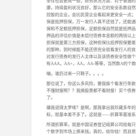
全性也会更高一些；财务状况方面：对于普通的
康，持续盈利状况良好，那么它的安全系数自然
控股的企业，会比民营企业看起来更安全一点；
保是抵押担保，万一发行人真不还钱了，还能通
保和不足额抵押担保，足额担保自然就是抵押品
押品的评估价值是未偿付债券本息额的两倍以上
担保就是第三方担保，这种担保比抵押担保要差
的那种，到时候能不能还债完全就看发行人的良
对发行债券的发行人主体以及该债券安全性做个
有AAA，AA+，AA，AA-等等，当然数A的
嘣，谁扔过来一只鞋子。。。。
那位说了，你这么多风险，要我挨个看发行条款
不懂财报啊？？我搞股票都不看财报！买个债券
了。
嫌我说得太罗嗦？是啊，那我拿出我珍藏多年的
标，就基本差不多了。这就是——折算率基准系
所谓折算率，就是中国证券登记结算公司给每只
个数字到市场上换来钱。真的，给你钱！而且债