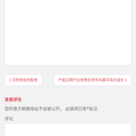
文
可转债如何配债
产能过剩行业债券在债市风暴中茁壮成长
章
导
发表评论
航
您的电子邮箱地址不会被公开。
必填项已用
*
标注
评论