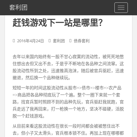
S
套利团
TOGGLE
k
i
赶钱游戏下一站是哪里？
p
t
o
2016年4月24日
套利团
债券套利
m
a
去年以来国内始终有一股不甘心寂寞的流动性，被死死地憋
i
住想出去但又出不去，于是乎不断地在各品种之间流窜。这
n
股流动性所到之处，迅速推高泡沫，随后被官兵驱赶，迅速
c
撤退，然后换一个品种继续玩。
o
n
短短一年的时间这股流动性从股市=>债市=>楼市=>农产品
t
=>商品把各品种彻底玩了一个遍。整个一圈下来就一个套
e
路，找官兵暂时照顾不到的品种先玩，官兵驱赶我就跑，官
n
兵走远了我再回来，打一枪换一个地方，坚决不碰硬，活脱
t
脱一个赶钱游戏。
从目前来看这股流动性在很长一段时间都会被被憋住出不
去，但小子又太滑头，官兵根本锁不住。再加上现在哪哪都