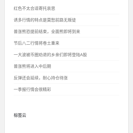
红色不太合适寄托哀思
诱多行情的特点是莫愁前路无叛徒
普涨熊恐提前结束，全面熊即将到来
节后八二行情将卷土重来
一大波被币圈劝退的乡亲们即将登陆A股
普涨熊将进入中后期
反弹还会延续，耐心持仓待涨
一季报行情会很精彩
标签云