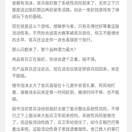
是都有泡沫，官兵驱赶狠了系统性风险就来了，无奈之下只
能是这边驱赶那边再给留条活路。如此一来赶钱游戏有了继
续玩下去的基础。
现在就是这么个游戏，想做参与者，只有先埋伏好等着这股
流动性来，不然你去追高大概率被官兵锁住，但又不能埋伏
的太早，官兵还没走你一进去直接抓个现行。
那么问题来了，那个品种潜力最大？
商品官兵正在驱赶，你进去逮个正着，碰不得。
农产品官兵还没走远，现在进去玩铁定把官兵招回来，肯定
不能碰。
楼市泡沫太大了官兵直接在十几里外安营扎寨，死死地盯
着，谁敢进去玩肯定第一时间赶到，撤退时间不够，也不能
碰。
股市当初官兵没经验驱赶太狠了差点整出系统性风险，不得
已之下上面派来大批近卫军前来抢险，系统性风险是救住
了，但这股流动性跑了，近卫军给锁住了，如今正眼巴巴等
着出来呢。这股流动性骨子里就透着贼性，舍己救人的事打