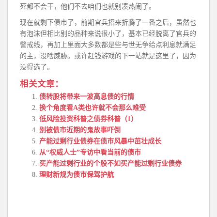
死都不会干，他们不去咱们也就别凑热闹了。
现在就剩下债市了，前期官兵招来折腾了一番之后，虽然也
有泡沫但相比别的品种来说很小了，基本已经脱离了官兵的
警戒线，再加上里面大多数都是些与世无争给点利息就满足
的主，没啥威胁。或许赶钱游戏的下一站就是这里了，因为
没得选了。
相关文章：
债转股将带来一波高息债的行情
换个角度看A类也许就不会那么难受
低风险投资科普之债券科普（1）
别被债市近期的鬼故事吓倒
产能过剩行业债券在债市风暴中茁壮成长
从“权威人士”专访中看当前的债市
买产能过剩行业的个股不如买产能过剩行业债券
理财新规为债市保驾护航