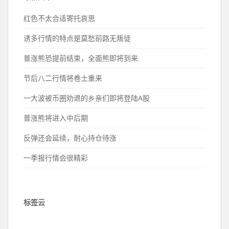
红色不太合适寄托哀思
诱多行情的特点是莫愁前路无叛徒
普涨熊恐提前结束，全面熊即将到来
节后八二行情将卷土重来
一大波被币圈劝退的乡亲们即将登陆A股
普涨熊将进入中后期
反弹还会延续，耐心持仓待涨
一季报行情会很精彩
标签云