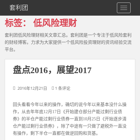
S
套利团
TOGGLE
k
i
标签：
低风险理财
p
t
套利团低风险理财相关文章汇总。套利团是一个专注于低风险套利
o
的财经博客。力求为大家提供一个低风险投资理财的资讯经验交流
m
平台。
a
i
n
盘点2016，展望2017
c
o
2016年12月21日
1 条评论
n
t
e
回头看看今年以来的操作，确切的说今年以来基本没什么操
n
作，从去年年底12月17日《开始建仓部分产能过剩行业债
t
券》的半仓产能过剩行业债券一直到10月25日《开始逐步清
仓产能过剩行业债券》，除了中途有一只做了避税外一直没
有操作，剩下半仓一直都在做逆回购和货基。