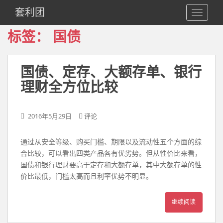
S
套利团
TOGGLE
k
i
标签：
国债
p
t
o
国债、定存、大额存单、银行
m
理财全方位比较
a
i
n
2016年5月29日
评论
c
o
n
通过从安全等级、购买门槛、期限以及流动性五个方面的综
t
合比较，可以看出四类产品各有优劣势。但从性价比来看，
e
国债和银行理财要高于定存和大额存单，其中大额存单的性
n
价比最低，门槛太高而且利率优势不明显。
t
继续阅读