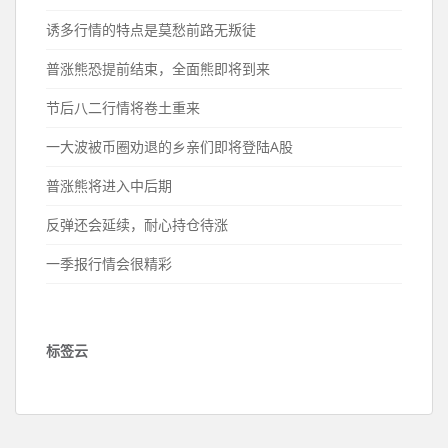
诱多行情的特点是莫愁前路无叛徒
普涨熊恐提前结束，全面熊即将到来
节后八二行情将卷土重来
一大波被币圈劝退的乡亲们即将登陆A股
普涨熊将进入中后期
反弹还会延续，耐心持仓待涨
一季报行情会很精彩
标签云