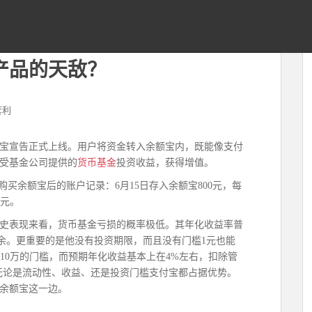
产品的天敌？
套利
 余额宝宣告正式上线。用户将资金转入余额宝内，既能像支付
受基金公司提供的
货币基金
投资收益，获得增值。
购买余额宝后的账户记录：6月15日存入余额宝800元，每
3元。
史表现来看，货币基金亏损的概率极低。其年化收益率普
有余。更重要的是他没有投资期限，而且没有门槛1元也能
10万的门槛，而预期年化收益基本上在4%左右，扣除管
无论是流动性、收益、还是投资门槛支付宝都占据优势。
余额宝这一边。