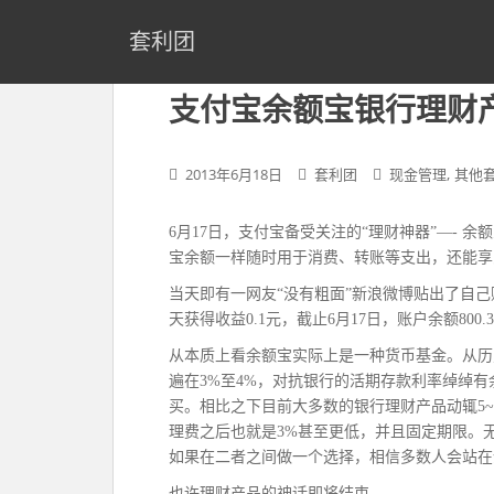
S
k
套利团
i
p
支付宝余额宝银行理财
t
o
m
,
2013年6月18日
套利团
现金管理
其他
a
i
6月17日，支付宝备受关注的“理财神器”—-
n
宝余额一样随时用于消费、转账等支出，还能享
c
o
当天即有一网友“没有粗面”新浪微博贴出了自己
n
天获得收益0.1元，截止6月17日，账户余额800.
t
从本质上看余额宝实际上是一种货币基金。从历
e
遍在3%至4%，对抗银行的活期存款利率绰绰
n
买。相比之下目前大多数的银行理财产品动辄5~
t
理费之后也就是3%甚至更低，并且固定期限。
如果在二者之间做一个选择，相信多数人会站在
也许理财产品的神话即将结束。