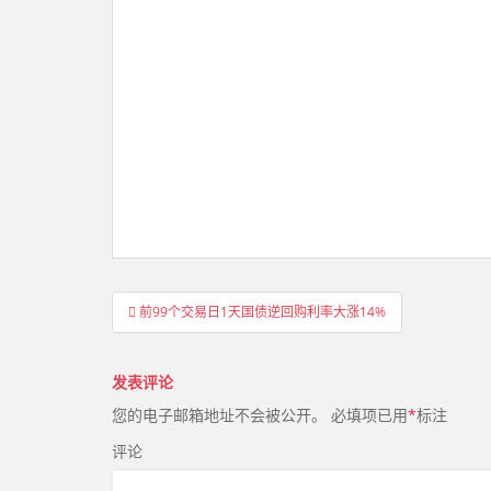
文
前99个交易日1天国债逆回购利率大涨14%
章
导
发表评论
航
您的电子邮箱地址不会被公开。
必填项已用
*
标注
评论