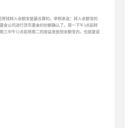
前将钱转入余额宝是最合算的。举例来说：转入余额宝的
基金公司进行货币基金的份额确认了。周一下午3点前转
周三中午12点前将周二的收益发放到余额宝内，也就是说