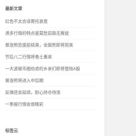
最新文章
红色不太合适寄托哀思
诱多行情的特点是莫愁前路无叛徒
普涨熊恐提前结束，全面熊即将到来
节后八二行情将卷土重来
一大波被币圈劝退的乡亲们即将登陆A股
普涨熊将进入中后期
反弹还会延续，耐心持仓待涨
一季报行情会很精彩
标签云