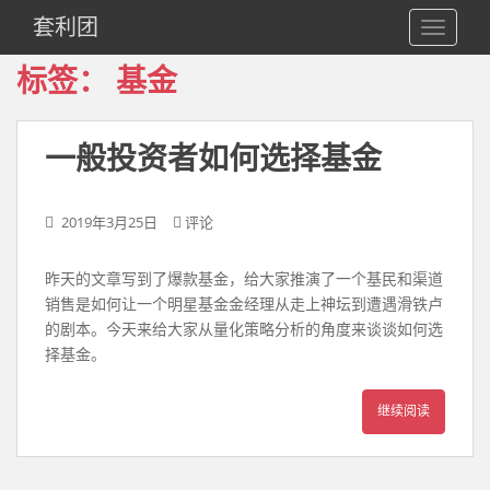
S
套利团
TOGGLE
k
i
标签：
基金
p
t
o
一般投资者如何选择基金
m
a
i
2019年3月25日
评论
n
c
​​昨天的文章写到了爆款基金，给大家推演了一个基民和渠道
o
销售是如何让一个明星基金金经理从走上神坛到遭遇滑铁卢
n
的剧本。今天来给大家从量化策略分析的角度来谈谈如何选
t
择基金。
e
n
t
继续阅读