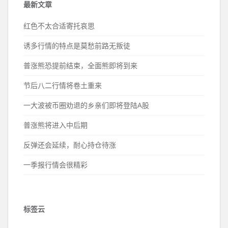
最新文章
红色不太合适寄托哀思
诱多行情的特点是莫愁前路无叛徒
普涨熊恐提前结束，全面熊即将到来
节后八二行情将卷土重来
一大波被币圈劝退的乡亲们即将登陆A股
普涨熊将进入中后期
反弹还会延续，耐心持仓待涨
一季报行情会很精彩
标签云